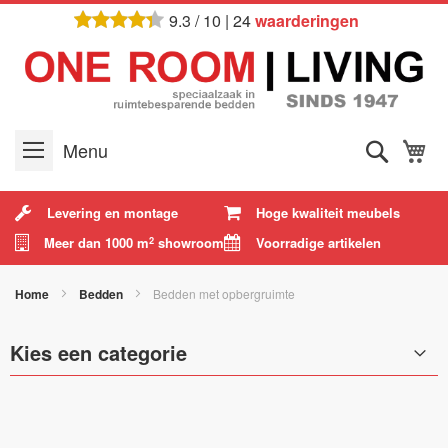
Ga
9.3
/
10
|
24
waarderingen
naar
de
inhoud
Zoek
W
Menu
Levering en montage
Hoge kwaliteit meubels
Meer dan 1000 m
showroom
Voorradige artikelen
2
Home
Bedden
Bedden met opbergruimte
Kies een categorie