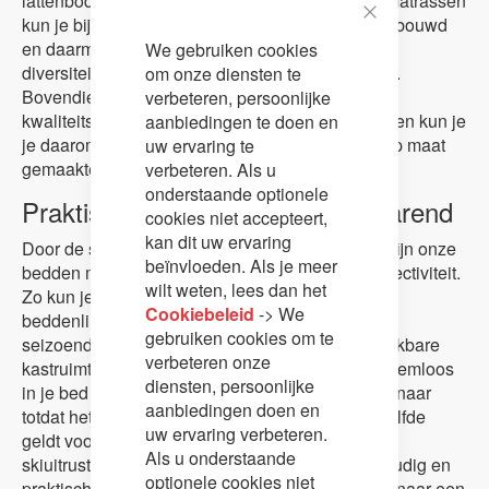
lattenbodems. Ook voor de meest rustgevende matrassen
kun je bij ons terecht. Geen mens is hetzelfde gebouwd
Close
en daarmee houden wij rekening door een grote
We gebruiken cookies
Cookie
Bar
diversiteit aan comfortabele matrassen te bieden.
om onze diensten te
Bovendien zijn al onze bedonderdelen uit pure
verbeteren, persoonlijke
kwaliteitsmaterialen vervaardigd. Met onze bedden kun je
aanbiedingen te doen en
je daarom altijd verheugen op een heerlijke en op maat
uw ervaring te
gemaakte nachtrust.
verbeteren. Als u
onderstaande optionele
Praktisch ten top en ruimtebesparend
cookies niet accepteert,
kan dit uw ervaring
Door de slaap- en opslagfunctie te combineren zijn onze
beïnvloeden. Als je meer
bedden met opbergruimte een toonbeeld van effectiviteit.
wilt weten, lees dan het
Zo kun je in de opbergruimtes bijvoorbeeld al je
Cookiebeleid
-> We
beddenlinnen leggen. Of wat te denken van
gebruiken cookies om te
seizoendekbedden die enorm veel van je beschikbare
verbeteren onze
kastruimte opslokken? Ook deze plaats je probleemloos
diensten, persoonlijke
in je bed en je hebt er niet eerder weer omkijken naar
aanbiedingen doen en
totdat het volgende seizoen zich aandient. Hetzelfde
uw ervaring verbeteren.
geldt voor kleding. Zomer- of winterjassen, je
Als u onderstaande
skiuitrusting, zwemkleding: alles laat zich eenvoudig en
optionele cookies niet
praktisch opbergen in je bed. Kom vandaag nog naar een