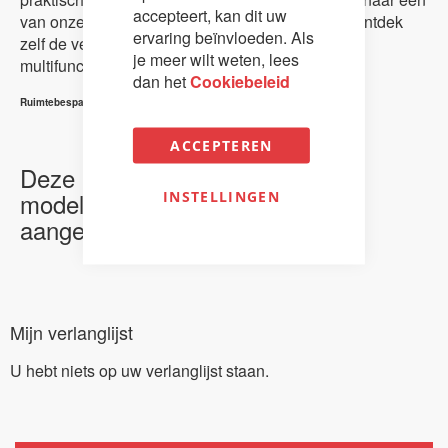
accepteert, kan dit uw
van onze showrooms in Breda of Den Haag en ontdek
ervaring beïnvloeden. Als
zelf de veelzijdige mogelijkheden van ons
je meer wilt weten, lees
multifunctionele beddenassortiment.
dan het
Cookiebeleid
Ruimtebesparende bedden van Oneroomliving
ACCEPTEREN
Deze pagina is in onderhoud,
modellen worden opnieuw
INSTELLINGEN
aangemaakt.
Mijn verlanglijst
U hebt niets op uw verlanglijst staan.