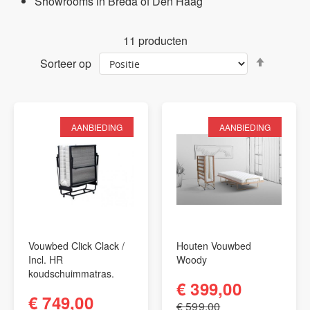
Showrooms in Breda of Den Haag
11
producten
Van
Sorteer op
hoog
naar
laag
sortere
AANBIEDING
AANBIEDING
Vouwbed Click Clack /
Houten Vouwbed
Incl. HR
Woody
koudschuimmatras.
€ 399,00
€ 749,00
€ 599,00