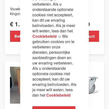
verbeteren. Als u
Vouwbed type
Vouwbed type
onderstaande optionele
Kingcross80.
Kingcross90.
cookies niet accepteert,
kan dit uw ervaring
€ 1.170,00
€ 1.170,00
beïnvloeden. Als je meer
wilt weten, lees dan het
Cookiebeleid
-> We
Bekijk product
Bekijk product
gebruiken cookies om te
verbeteren onze
diensten, persoonlijke
aanbiedingen doen en
uw ervaring verbeteren.
Als u onderstaande
optionele cookies niet
accepteert, kan dit uw
ervaring beïnvloeden. Als
je meer wilt weten, lees
dan het
Cookiebeleid