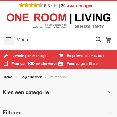
Ga
9.3
/
10
|
24
waarderingen
naar
de
inhoud
Zoek
W
Menu
Levering en montage
Hoge kwaliteit meubels
Meer dan 1000 m
showroom
Voorradige artikelen
2
Home
Logeerbedden
Vouwbedden
Kies een categorie
Filteren