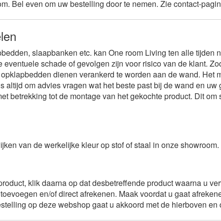
room. Bel even om uw bestelling door te nemen. Zie contact-pa
elen
bedden, slaapbanken etc. kan One room Living ten alle tijden n
lle eventuele schade of gevolgen zijn voor risico van de klant. 
 opklapbedden dienen verankerd te worden aan de wand. Het mat
 altijd om advies vragen wat het beste past bij de wand en uw g
met betrekking tot de montage van het gekochte product. Dit om
jken van de werkelijke kleur op stof of staal in onze showroom. 
oduct, klik daarna op dat desbetreffende product waarna u verv
 toevoegen en/of direct afrekenen. Maak voordat u gaat afreken
en bestelling op deze webshop gaat u akkoord met de hierboven 