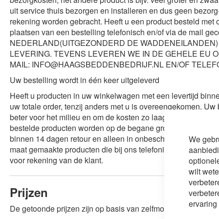
uit service thuis bezorgen en installeren en dus geen bezor
rekening worden gebracht. Heeft u een product besteld met o
plaatsen van een bestelling telefonisch en/of via de mai
NEDERLAND(UITGEZONDERD DE WADDENEILANDEN) B
LEVERING. TEVENS LEVEREN WE IN DE GEHELE EU 
MAIL: INFO@HAAGSBEDDENBEDRIJF.NL EN/OF TELEFON
Uw bestelling wordt in één keer uitgeleverd
Heeft u producten in uw winkelwagen met een levertijd binne
uw totale order, tenzij anders met u is overeengekomen. Uw 
beter voor het milieu en om de kosten zo laag mogelijk te ho
bestelde producten worden op de begane grondvloer geleverd
binnen 14 dagen retour en alleen in onbeschadigde verpakki
We gebru
maat gemaakte producten die bij ons telefonisch, via de ma
aanbiedi
voor rekening van de klant.
optionel
wilt wet
verbeter
Prijzen
verbeter
ervaring
De getoonde prijzen zijn op basis van zelfmontage, tenzij an