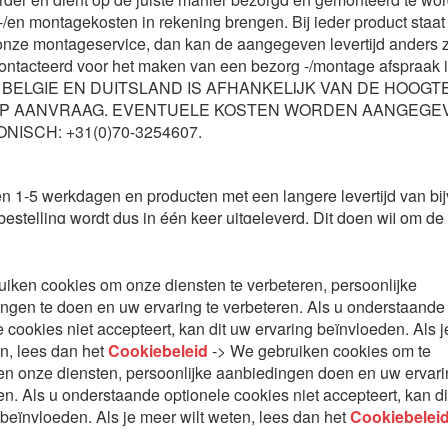
g-/en montagekosten in rekening brengen. Bij ieder product staa
nze montageservice, dan kan de aangegeven levertijd anders zij
l gecontacteerd voor het maken van een bezorg -/montage afs
ELGIE EN DUITSLAND IS AFHANKELIJK VAN DE HOOG
OP AANVRAAG. EVENTUELE KOSTEN WORDEN AANGEGEVE
ISCH: +31(0)70-3254607.
n 1-5 werkdagen en producten met een langere levertijd van bijv
bestelling wordt dus in één keer uitgeleverd. Dit doen wij om d
uden. Wenst u de producten toch liever eerder geleverd te krijg
 achter de voordeur, tenzij anders met u is afgesproken. Ret
ng en ongebruikte staat. Dus artikelen die voor u op uw verzo
iken cookies om onze diensten te verbeteren, persoonlijke
il en/of via onze webshop worden besteld en geleverd mogen ni
ngen te doen en uw ervaring te verbeteren. Als u onderstaande
e cookies niet accepteert, kan dit uw ervaring beïnvloeden. Als 
en, lees dan het
Cookiebeleid
-> We gebruiken cookies om te
en onze diensten, persoonlijke aanbiedingen doen en uw ervar
en. Als u onderstaande optionele cookies niet accepteert, kan d
 beïnvloeden. Als je meer wilt weten, lees dan het
Cookiebelei
ders vermeld. Alle getoonde prijzen zijn inclusief 21% BTW.