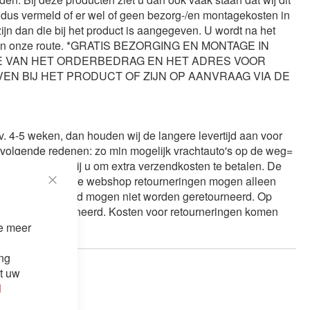
t dus vermeld of er wel of geen bezorg-/en montagekosten in
n dan die bij het product is aangegeven. U wordt na het
praak in onze route. *GRATIS BEZORGING EN MONTAGE IN
TE VAN HET ORDERBEDRAG EN HET ADRES VOOR
N BIJ HET PRODUCT OF ZIJN OP AANVRAAG VIA DE
. 4-5 weken, dan houden wij de langere levertijd aan voor
e volgende redenen: zo min mogelijk vrachtauto's op de weg=
en, dan vragen wij u om extra verzendkosten te betalen. De
ourrecht: Eventuele webshop retourneringen mogen alleen
Close
ek zijn gemonteerd mogen niet worden geretourneerd. Op
Cookie
et worden retourneerd. Kosten voor retourneringen komen
Bar
je meer
ing
it uw
d