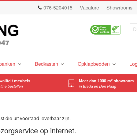
076-5204015
Vacature
Showrooms
Zo
banken
Bedkasten
Opklapbedden
Lo
waliteit meubels
Meer dan 1000 m
showroom
2
nline bestellen
in Breda en Den Haag
t die uit voorraad leverbaar zijn.
zorgservice op internet.