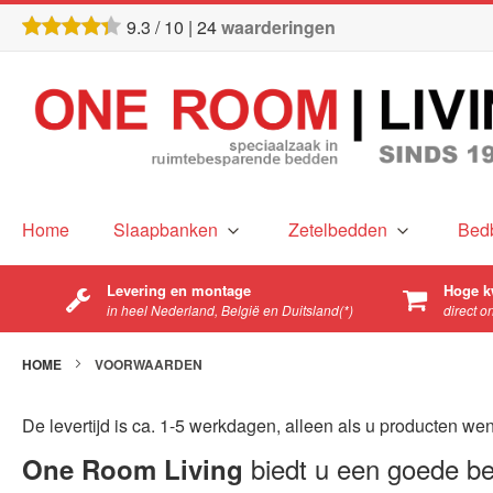
9.3
/
10
|
24
waarderingen
Home
Slaapbanken
Zetelbedden
Bed
Levering en montage
Hoge k
in heel Nederland, België en Duitsland(*)
direct o
HOME
VOORWAARDEN
De levertijd is ca. 1-5 werkdagen, alleen als u producten wens
biedt u een goede be
One Room Living