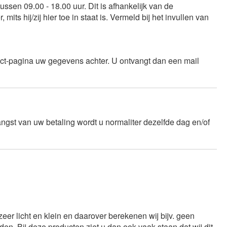
ssen 09.00 - 18.00 uur. Dit is afhankelijk van de
its hij/zij hier toe in staat is. Vermeld bij het invullen van
ntact-pagina uw gegevens achter. U ontvangt dan een mail
vangst van uw betaling wordt u normaliter dezelfde dag en/of
er licht en klein en daarover berekenen wij bijv. geen
en. Bij deze producten ziet u dan ook vaak staan dat wij dit