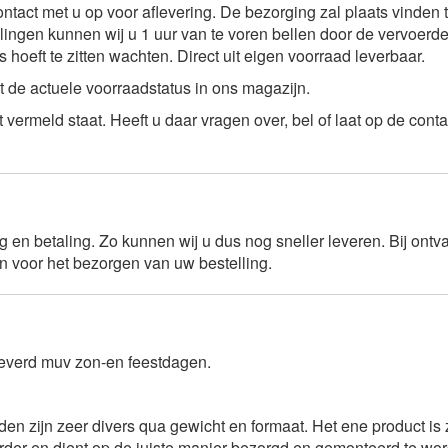
tact met u op voor aflevering. De bezorging zal plaats vinden tu
ingen kunnen wij u 1 uur van te voren bellen door de vervoerder, m
oeft te zitten wachten. Direct uit eigen voorraad leverbaar.
it de actuele voorraadstatus in ons magazijn.
ct vermeld staat. Heeft u daar vragen over, bel of laat op de co
ng en betaling. Zo kunnen wij u dus nog sneller leveren. Bij ont
 voor het bezorgen van uw bestelling.
leverd muv zon-en feestdagen.
 zijn zeer divers qua gewicht en formaat. Het ene product is ze
arder en dient op de juiste manier bezorgd en gemonteerd te word