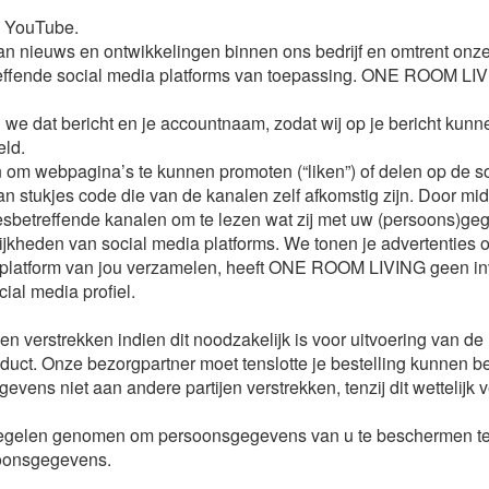
n YouTube.
 nieuws en ontwikkelingen binnen ons bedrijf en omtrent onze 
ffende social media platforms van toepassing. ONE ROOM LIVING
n we dat bericht en je accountnaam, zodat wij op je bericht k
eld.
om webpagina’s te kunnen promoten (“liken”) of delen op de soc
 stukjes code die van de kanalen zelf afkomstig zijn. Door mi
esbetreffende kanalen om te lezen wat zij met uw (persoons)ge
eden van social media platforms. We tonen je advertenties op
latform van jou verzamelen, heeft ONE ROOM LIVING geen invlo
ial media profiel.
en verstrekken indien dit noodzakelijk is voor uitvoering van 
ct. Onze bezorgpartner moet tenslotte je bestelling kunnen bez
ens niet aan andere partijen verstrekken, tenzij dit wettelijk v
regelen genomen om persoonsgegevens van u te beschermen te
soonsgegevens.