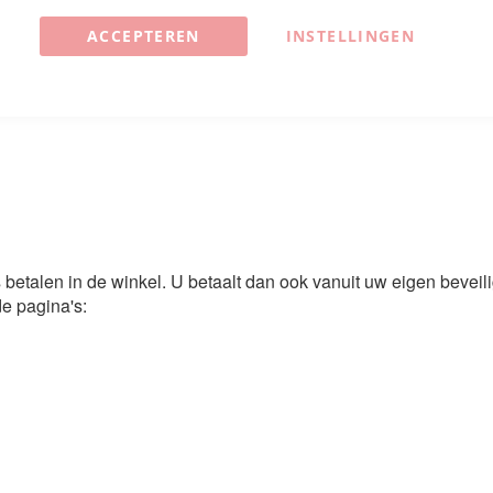
ACCEPTEREN
INSTELLINGEN
s betalen in de winkel. U betaalt dan ook vanuit uw eigen beveil
de pagina's:
s betalen in de winkel. U betaalt dan ook vanuit uw eigen beveil
de pagina's: