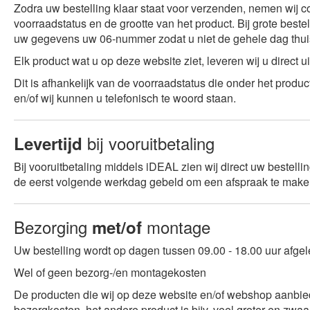
Zodra uw bestelling klaar staat voor verzenden, nemen wij con
voorraadstatus en de grootte van het product. Bij grote bestell
uw gegevens uw 06-nummer zodat u niet de gehele dag thuis h
Elk product wat u op deze website ziet, leveren wij u direct u
Dit is afhankelijk van de voorraadstatus die onder het produ
en/of wij kunnen u telefonisch te woord staan.
bij vooruitbetaling
Levertijd
Bij vooruitbetaling middels iDEAL zien wij direct uw bestelli
de eerst volgende werkdag gebeld om een afspraak te maken
Bezorging
montage
met/of
Uw bestelling wordt op dagen tussen 09.00 - 18.00 uur afge
Wel of geen bezorg-/en montagekosten
De producten die wij op deze website en/of webshop aanbieden
bezorgkosten, het andere product is bijv. veel groter en zwa