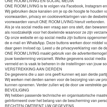
ONE ROOM LIVING EN SOCIAL MEDIA
ONE ROOM LIVING is te volgen via Facebook, Instagram e
Wij gebruiken deze kanalen om je op de hoogte te houden van
voorwaarden, privacy en cookieverklaringen van de desbetre
voorwaarden vanuit ONE ROOM LIVING hieruit verbonden.
Als je via social media een vraag aan ons stelt, dan beware
als noodzakelijk voor het doeleinde waarvoor ze zijn verzam
Op onze website en op social media zijn buttons opgenomen 
de e-mail en WhatsApp. Deze buttons werken door middel van
daar geen invloed op. Leest u de privacyverklaring van de d
ONE ROOM LIVING maakt gebruik van de advertentiemogelijkh
jouw toestemming verzamelt. Welke gegevens social media p
vermeld en is vaak te beheren in de instellingen van jouw soc
VERSTREKKING AAN DERDEN
De gegevens die u aan ons geeft kunnen wij aan derde partij
Wij werken met derden samen voor de bezorging van uw produ
kunnen opnemen. Verder zullen wij de door uw verstrekte gegev
BEVEILIGING
Wij hebben passende technische en organisatorische maat
geïnformeerd over het belang van de bescherming van per
RECHTEN OMTRENT UW GEGEVENS