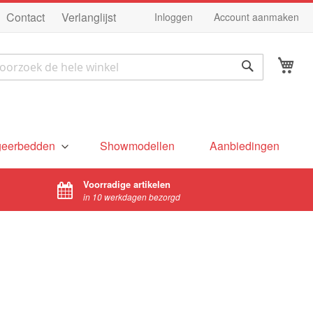
Ga
Contact
Verlanglijst
Inloggen
Account aanmaken
na
de
Wi
in
ek
Zoek
geerbedden
Showmodellen
Aanbiedingen
Voorradige artikelen
in 10 werkdagen bezorgd