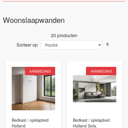
Woonslaapwanden
20
producten
Van
Sorteer op
hoog
naar
laag
sortere
AANBIEDING
AANBIEDING
Bedkast / opklapbed
Bedkast / opklapbed
Holland
Holland Sofa.