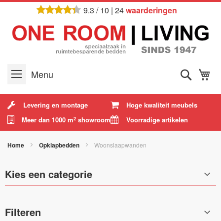
Ga
9.3
/
10
|
24
waarderingen
naar
de
inhoud
Zoek
W
Menu
Levering en montage
Hoge kwaliteit meubels
Meer dan 1000 m
showroom
Voorradige artikelen
2
Home
Opklapbedden
Woonslaapwanden
Kies een categorie
Filteren