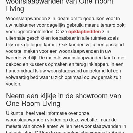
woonslaapwanden van One Room
Living
Woonslaapwanden zijn ideaal om te gebruiken voor in
uw huiskamer voor dagelijks gebruik, maar uiteraard ook
voor logeerdoeleinden. Onze
opklapbedden
zijn
uitermate geschikt en toepasbaar in alle ruimtes zoals
bijv. ook de logeerkamer. Ook kunnen wij u een passend
voorstel maken voor een woonslaapwanden in uw
tweede verblijf. De meeste woonslaapwanden kunt u met
dekbed en kussens opmaken en terug inklappen. In een
handomdraai is uw woonslaapwand omgeturnd tot een
volwaardig bed waar u zich optimaal op uw gemak zult
voelen.
Neem een kijkje in de showroom van
One Room Living
U kunt al heel veel informatie over onze
woonslaapwanden vinden op deze website, maar de
meeste van onze klanten willen het woonslaapwanden in
het echt zien. Dit kan in onze ruime showrooms in Breda