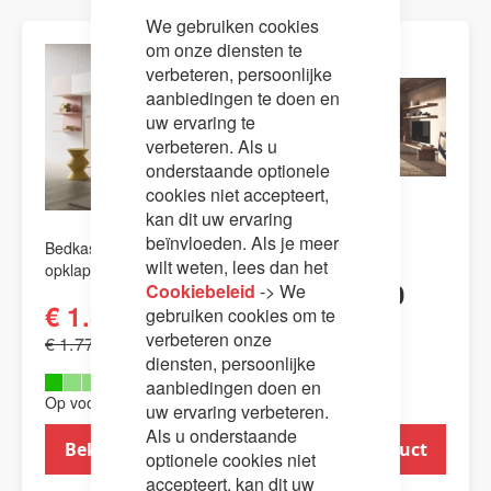
Close
We gebruiken cookies
Cookie
Bar
om onze diensten te
AANBIEDING
verbeteren, persoonlijke
aanbiedingen te doen en
uw ervaring te
verbeteren. Als u
onderstaande optionele
cookies niet accepteert,
kan dit uw ervaring
beïnvloeden. Als je meer
Bedkast / kastbed /
Bedkast Slim
wilt weten, lees dan het
opklapbed Smart
€ 2.399,00
Cookiebeleid
-> We
€ 1.399,00
gebruiken cookies om te
verbeteren onze
€ 1.770,00
diensten, persoonlijke
aanbiedingen doen en
Op voorraad (1)
uw ervaring verbeteren.
Als u onderstaande
Bekijk product
Bekijk product
optionele cookies niet
accepteert, kan dit uw