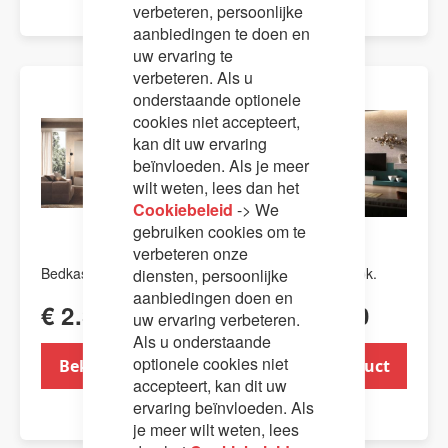
verbeteren, persoonlijke
aanbiedingen te doen en
uw ervaring te
verbeteren. Als u
onderstaande optionele
cookies niet accepteert,
kan dit uw ervaring
beïnvloeden. Als je meer
wilt weten, lees dan het
Cookiebeleid
-> We
gebruiken cookies om te
verbeteren onze
Bedkast Slim
Bedkast Slim Book.
diensten, persoonlijke
aanbiedingen doen en
€ 2.399,00
€ 2.567,00
uw ervaring verbeteren.
Als u onderstaande
optionele cookies niet
Bekijk product
Bekijk product
accepteert, kan dit uw
ervaring beïnvloeden. Als
je meer wilt weten, lees