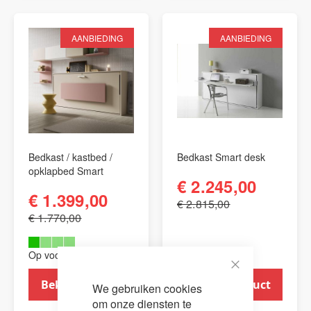
AANBIEDING
AANBIEDING
Bedkast / kastbed /
Bedkast Smart desk
opklapbed Smart
€ 2.245,00
€ 1.399,00
€ 2.815,00
€ 1.770,00
Op voorraad (1)
Close
Bekijk product
Bekijk product
We gebruiken cookies
Cookie
Bar
om onze diensten te