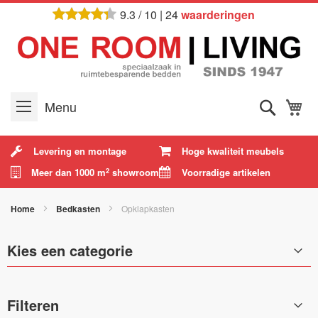
Ga
9.3
/
10
|
24
waarderingen
naar
de
inhoud
Zoek
W
Menu
Levering en montage
Hoge kwaliteit meubels
Meer dan 1000 m
showroom
Voorradige artikelen
2
Home
Bedkasten
Opklapkasten
Kies een categorie
Filteren