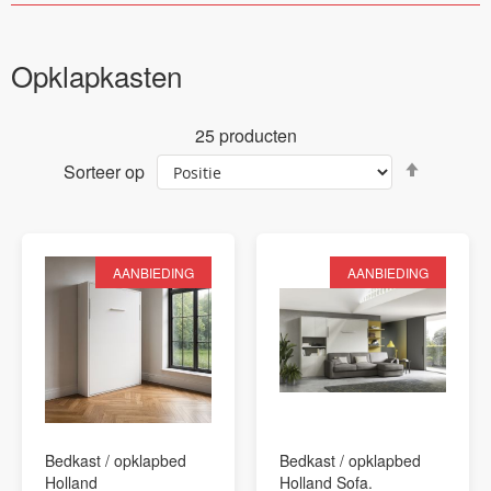
Opklapkasten
25
producten
Van
Sorteer op
hoog
naar
laag
sortere
AANBIEDING
AANBIEDING
Bedkast / opklapbed
Bedkast / opklapbed
Holland
Holland Sofa.