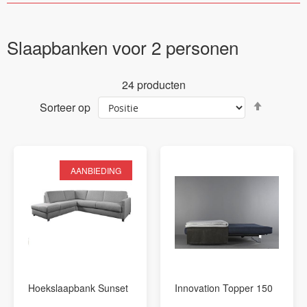
Slaapbanken voor 2 personen
24
producten
Van
Sorteer op
hoog
naar
laag
sortere
AANBIEDING
Hoekslaapbank Sunset
Innovation Topper 150