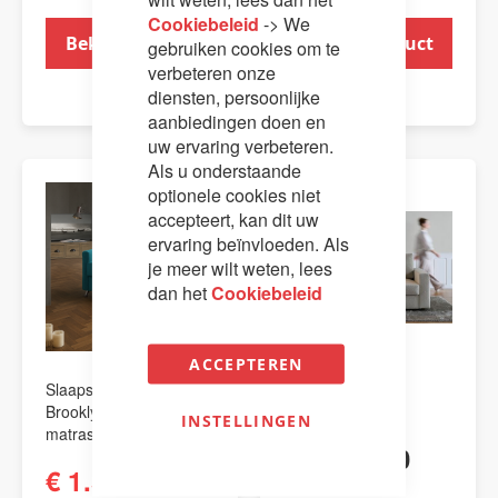
Cookiebeleid
-> We
Bekijk product
Bekijk product
gebruiken cookies om te
verbeteren onze
diensten, persoonlijke
aanbiedingen doen en
uw ervaring verbeteren.
Als u onderstaande
optionele cookies niet
AANBIEDING
accepteert, kan dit uw
ervaring beïnvloeden. Als
je meer wilt weten, lees
dan het
Cookiebeleid
ACCEPTEREN
Slaapstoel - bedstoel
Slaapbank Neah
Brooklyn 17cm
Innovation
INSTELLINGEN
matrasdikte
€ 1.953,00
€ 1.599,00