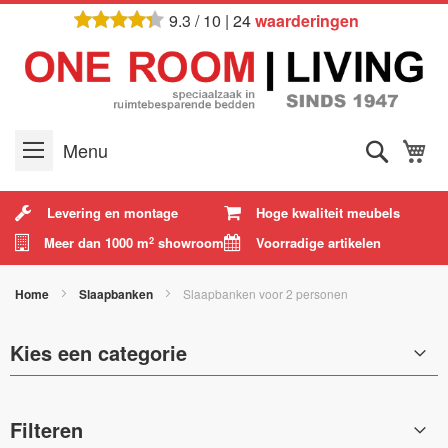
Ga
9.3
/
10
|
24
waarderingen
naar
de
inhoud
Zoek
W
Menu
Levering en montage
Hoge kwaliteit meubels
Meer dan 1000 m
showroom
Voorradige artikelen
2
Home
Slaapbanken
Slaapbanken voor 2 personen
Kies een categorie
Filteren