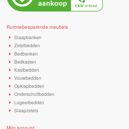
Ruimtebesparende meubels
Slaapbanken
Zetelbedden
Bedbanken
Bedkasten
Kastbedden
Vouwbedden
Opklapbedden
Onderschuifbedden
Logeerbedden
Slaapzetels
Mijn account