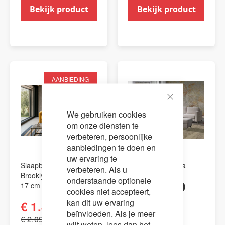
Bekijk product
Bekijk product
AANBIEDING
Close
We gebruiken cookies
Cookie
Bar
om onze diensten te
verbeteren, persoonlijke
aanbiedingen te doen en
uw ervaring te
Slaapbank Bedbank
Slaapbank Astoria
verbeteren. Als u
Brooklyn / matrasdikte
onderstaande optionele
€ 2.599,00
17 cm
cookies niet accepteert,
kan dit uw ervaring
€ 1.895,00
beïnvloeden. Als je meer
€ 2.095,00
wilt weten, lees dan het