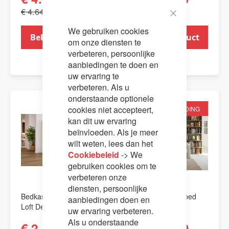
€ 4.645,00
€ 3.492,00
Close
We gebruiken cookies
Cookie
Bekijk product
Bekijk product
Bar
om onze diensten te
verbeteren, persoonlijke
aanbiedingen te doen en
uw ervaring te
verbeteren. Als u
onderstaande optionele
cookies niet accepteert,
AANBIEDING
AANBIEDING
kan dit uw ervaring
beïnvloeden. Als je meer
wilt weten, lees dan het
Cookiebeleid
-> We
gebruiken cookies om te
verbeteren onze
diensten, persoonlijke
Bedkast / opklapbed
Bedkast / opklapbed
aanbiedingen doen en
Loft Deluxe.
Loft Deluxe Sofa
uw ervaring verbeteren.
Als u onderstaande
€ 2.345,00
€ 4.145,00