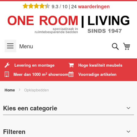
Ga
9.3
/
10
|
24
waarderingen
naar
de
inhoud
Zoek
W
Menu
Levering en montage
Hoge kwaliteit meubels
Meer dan 1000 m
showroom
Voorradige artikelen
2
Home
Opklapbedden
Kies een categorie
Filteren