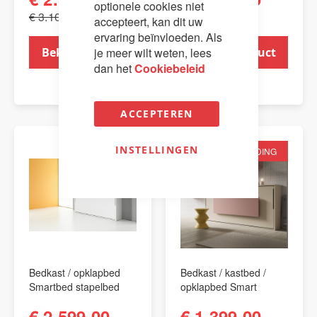
optionele cookies niet
€ 3.109,00
€ 4.795,00
accepteert, kan dit uw
ervaring beïnvloeden. Als
je meer wilt weten, lees
Bekijk product
Bekijk product
dan het
Cookiebeleid
ACCEPTEREN
INSTELLINGEN
AANBIEDING
AANBIEDING
Bedkast / opklapbed
Bedkast / kastbed /
Smartbed stapelbed
opklapbed Smart
€ 2.599,00
€ 1.399,00