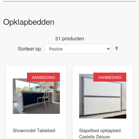
Opklapbedden
31
producten
Van
Sorteer op
hoog
naar
laag
sortere
AANBIEDING
AANBIEDING
Showmodel Tablebed
Stapelbed opklapbed
Castello Deluxe.