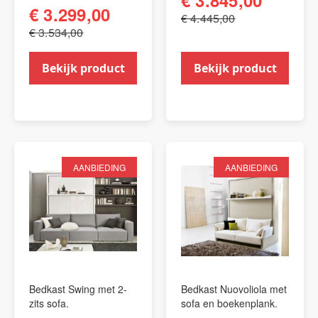
€ 3.845,00
€ 3.299,00
€ 4.445,00
€ 3.534,00
Bekijk product
Bekijk product
AANBIEDING
AANBIEDING
Bedkast Swing met 2-
Bedkast Nuovoliola met
zits sofa.
sofa en boekenplank.