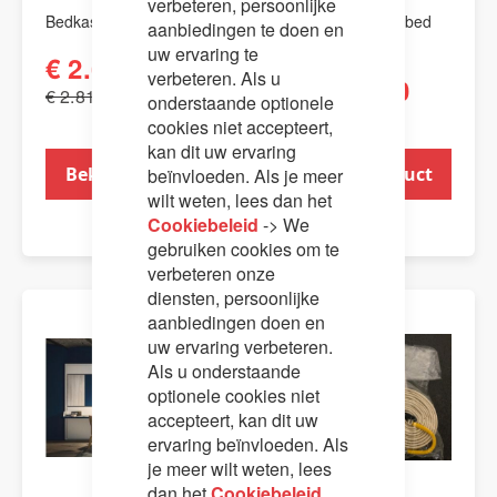
verbeteren, persoonlijke
Bedkast Kali board.
Stapelbed opklapbed
aanbiedingen te doen en
Castello Deluxe.
uw ervaring te
€ 2.698,00
verbeteren. Als u
€ 2.469,00
€ 2.810,00
onderstaande optionele
€ 2.620,00
cookies niet accepteert,
kan dit uw ervaring
Bekijk product
Bekijk product
beïnvloeden. Als je meer
wilt weten, lees dan het
Cookiebeleid
-> We
gebruiken cookies om te
verbeteren onze
diensten, persoonlijke
aanbiedingen doen en
AANBIEDING
uw ervaring verbeteren.
Als u onderstaande
optionele cookies niet
accepteert, kan dit uw
ervaring beïnvloeden. Als
je meer wilt weten, lees
dan het
Cookiebeleid