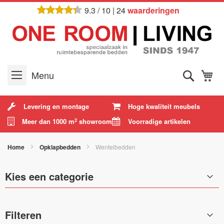
Ga
9.3
/
10
|
24
waarderingen
naar
de
inhoud
Zoek
W
Menu
Levering en montage
Hoge kwaliteit meubels
Meer dan 1000 m
showroom
Voorradige artikelen
2
Home
Opklapbedden
Wentelbedden
Kies een categorie
Filteren