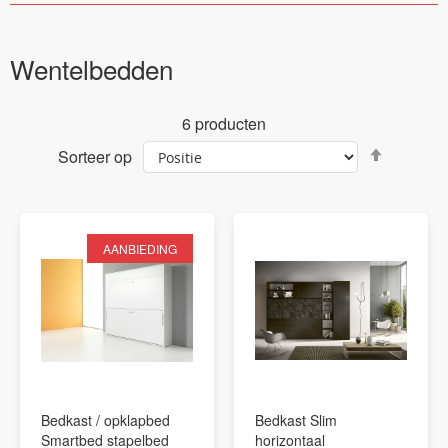
Wentelbedden
6
producten
Van
Sorteer op
hoog
naar
laag
sortere
AANBIEDING
Bedkast / opklapbed
Bedkast Slim
Smartbed stapelbed
horizontaal