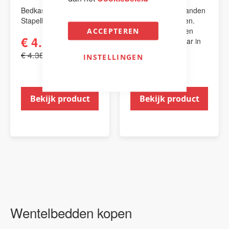
Bedkast Kali Duo
bedband / spanbanden
Stapelbedkast.
voor opklapbedden.
Voor diverse maten
ACCEPTEREN
€ 4.213,00
geschikt. Instelbaar in
lengte.
€ 4.388,00
INSTELLINGEN
€ 85,00
Bekijk product
Bekijk product
Wentelbedden kopen