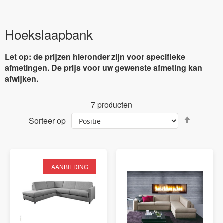
Hoekslaapbank
Let op: de prijzen hieronder zijn voor specifieke
afmetingen. De prijs voor uw gewenste afmeting kan
afwijken.
7
producten
Van
Sorteer op
hoog
naar
laag
sortere
AANBIEDING