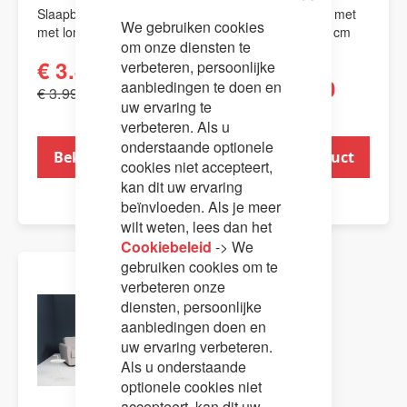
Slaapbank Brooklyn
Slaapbank Bruno met
Close
We gebruiken cookies
Cookie
met longchair.
longchair - 15-17 cm
Bar
om onze diensten te
matrasdikte.
€ 3.449,00
verbeteren, persoonlijke
€ 2.749,00
aanbiedingen te doen en
€ 3.995,00
uw ervaring te
€ 3.199,00
verbeteren. Als u
onderstaande optionele
Bekijk product
Bekijk product
cookies niet accepteert,
kan dit uw ervaring
beïnvloeden. Als je meer
wilt weten, lees dan het
Cookiebeleid
-> We
gebruiken cookies om te
verbeteren onze
diensten, persoonlijke
aanbiedingen doen en
uw ervaring verbeteren.
Als u onderstaande
optionele cookies niet
accepteert, kan dit uw