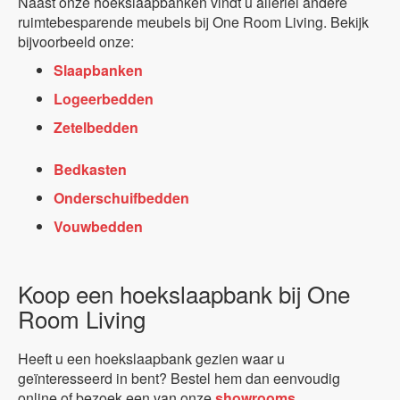
Naast onze hoekslaapbanken vindt u allerlei andere
ruimtebesparende meubels bij One Room Living. Bekijk
bijvoorbeeld onze:
Slaapbanken
Logeerbedden
Zetelbedden
Bedkasten
Onderschuifbedden
Vouwbedden
Koop een hoekslaapbank bij One
Room Living
Heeft u een hoekslaapbank gezien waar u
geïnteresseerd in bent? Bestel hem dan eenvoudig
online of bezoek een van onze
showrooms
.