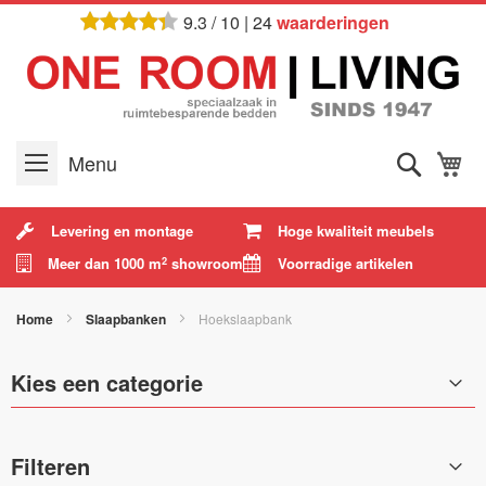
Ga
9.3
/
10
|
24
waarderingen
naar
de
inhoud
Zoek
W
Menu
Levering en montage
Hoge kwaliteit meubels
Meer dan 1000 m
showroom
Voorradige artikelen
2
Home
Slaapbanken
Hoekslaapbank
Kies een categorie
Filteren