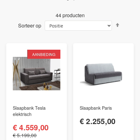
44
producten
Van
Sorteer op
hoog
naar
laag
sortere
AANBIEDING
Slaapbank Tesla
Slaapbank Paris
elektrisch
€ 2.255,00
€ 4.559,00
€ 5.199,00