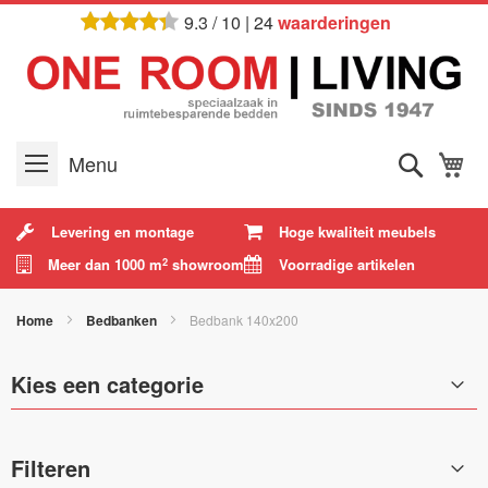
Ga
9.3
/
10
|
24
waarderingen
naar
de
inhoud
Zoek
W
Menu
Levering en montage
Hoge kwaliteit meubels
Meer dan 1000 m
showroom
Voorradige artikelen
2
Home
Bedbanken
Bedbank 140x200
Kies een categorie
Filteren