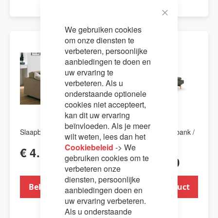
Close
We gebruiken cookies
Cookie
Bar
om onze diensten te
verbeteren, persoonlijke
aanbiedingen te doen en
uw ervaring te
verbeteren. Als u
onderstaande optionele
cookies niet accepteert,
kan dit uw ervaring
beïnvloeden. Als je meer
Slaapbank Stelvio
Innovation Slaapbank /
wilt weten, lees dan het
bedbank Aslak
Cookiebeleid
-> We
€ 4.202,00
gebruiken cookies om te
€ 1.064,00
verbeteren onze
diensten, persoonlijke
Bekijk product
Bekijk product
aanbiedingen doen en
uw ervaring verbeteren.
Als u onderstaande