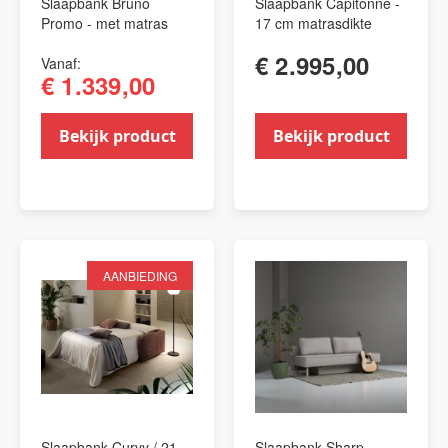
Slaapbank Bruno
Slaapbank Capitonné -
Promo - met matras
17 cm matrasdikte
€ 2.995,00
Vanaf
€ 1.339,00
Bekijk product
Bekijk product
AANBIEDING
Slaapbank Curvy / 21
Slaapbank Sharp