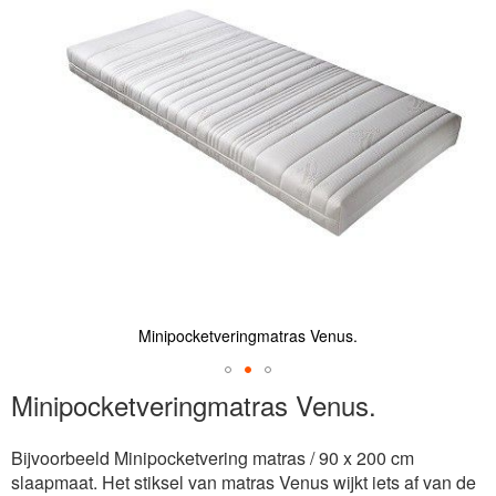
de
afbeeldingen-
gallerij
Minipocketveringmatras Venus.
Ga
Minipocketveringmatras Venus.
naar
het
Bijvoorbeeld Minipocketvering matras / 90 x 200 cm
begin
slaapmaat. Het stiksel van matras Venus wijkt iets af van de
van