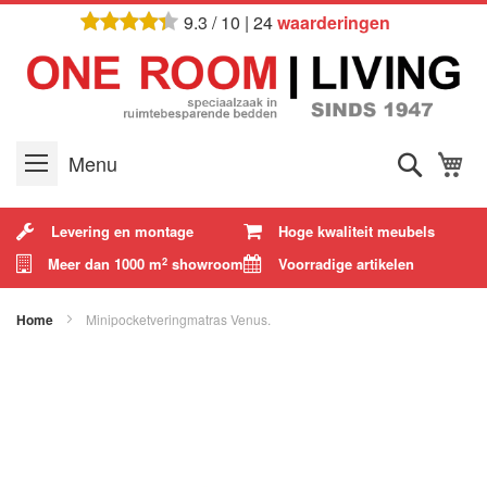
Ga
9.3
/
10
|
24
waarderingen
naar
de
inhoud
Zoek
W
Menu
Levering en montage
Hoge kwaliteit meubels
Meer dan 1000 m
showroom
Voorradige artikelen
2
Home
Minipocketveringmatras Venus.
Ga
naar
het
einde
van