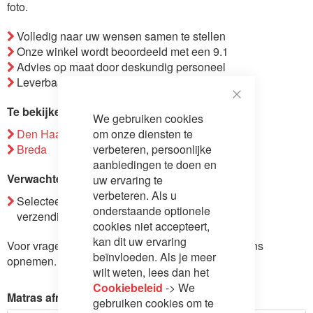
foto.
de
afbeeldingen-
Volledig naar uw wensen samen te stellen
gallerij
Onze winkel wordt beoordeeld met een 9.1
Advies op maat door deskundig personeel
Leverbaar in Nederland en België
Close
Te bekijken in vestiging
We gebruiken cookies
Cookie
Bar
om onze diensten te
Den Haag
verbeteren, persoonlijke
Breda
aanbiedingen te doen en
Verwachte verzending
uw ervaring te
verbeteren. Als u
Selecteer gewenste opties voor voorraad- en
onderstaande optionele
verzendinformatie.
cookies niet accepteert,
kan dit uw ervaring
Voor vragen over dit product kunt u
contact
met ons
beïnvloeden. Als je meer
opnemen.
wilt weten, lees dan het
Cookiebeleid
-> We
Matras afmeting
gebruiken cookies om te