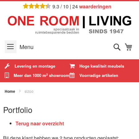
Ga
9.3
/
10
|
24
waarderingen
naar
de
inhoud
Zoek
W
Menu
Levering en montage
Hoge kwaliteit meubels
Meer dan 1000 m
showroom
Voorradige artikelen
2
Home
sizoo
Portfolio
Terug naar overzicht
Bij deze klant hebben we 2 type producten geplaatst: