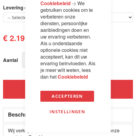
Cookiebeleid
-> We
Levering en montage
gebruiken cookies om te
verbeteren onze
diensten, persoonlijke
aanbiedingen doen en
€ 2.195,00
uw ervaring verbeteren.
€ 2.848,00
Als u onderstaande
optionele cookies niet
accepteert, kan dit uw
Aantal
ervaring beïnvloeden. Als
je meer wilt weten, lees
dan het
Cookiebeleid
In Winkelwagen
ACCEPTEREN
INSTELLINGEN
Beschrijving
Wij verkopen dit model als showroommodel uit onze