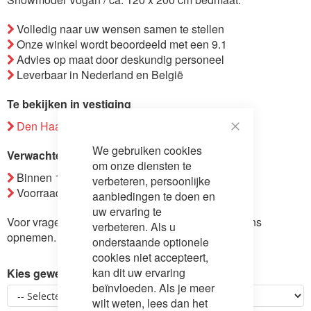
de
Volledig naar uw wensen samen te stellen
afbeeldingen-
Onze winkel wordt beoordeeld met een 9.1
gallerij
Advies op maat door deskundig personeel
Leverbaar in Nederland en België
Te bekijken in vestiging
Den Haag
Close
We gebruiken cookies
Cookie
Verwachte verzending
Bar
om onze diensten te
Binnen 1-14 werkdagen.
verbeteren, persoonlijke
Voorraad: 1
aanbiedingen te doen en
uw ervaring te
Voor vragen over dit product kunt u
contact
met ons
verbeteren. Als u
opnemen.
onderstaande optionele
cookies niet accepteert,
kan dit uw ervaring
Kies gewenste uitvoering
beïnvloeden. Als je meer
wilt weten, lees dan het