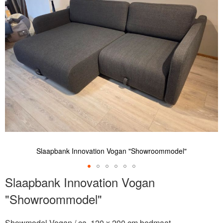
de
afbeeldingen-
gallerij
Slaapbank Innovation Vogan "Showroommodel"
Ga
Slaapbank Innovation Vogan
naar
"Showroommodel"
het
begin
van
Showmodel Vogan / ca. 120 x 200 cm bedmaat.