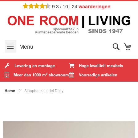
Ga
9.3
/
10
|
24
waarderingen
naar
de
inhoud
Zoek
W
Menu
Levering en montage
Hoge kwaliteit meubels
Meer dan 1000 m
showroom
Voorradige artikelen
2
Home
Slaapbank model Daily
Ga
naar
het
einde
van