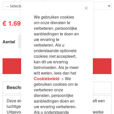
Close
We gebruiken cookies
Cookie
Bar
€ 1.695,00
om onze diensten te
€ 1.809,00
verbeteren, persoonlijke
aanbiedingen te doen en
uw ervaring te
Aantal
verbeteren. Als u
onderstaande optionele
cookies niet accepteert,
kan dit uw ervaring
In Winkelwagen
beïnvloeden. Als je meer
wilt weten, lees dan het
Cookiebeleid
-> We
gebruiken cookies om te
Beschrijving
verbeteren onze
diensten, persoonlijke
Deze elegante slaapbank voor Noors design heeft een
aanbiedingen doen en
luchtige uitstraling.
uw ervaring verbeteren.
Uitgevoerd met mooie houten poten / onderstel, welke
Als u onderstaande