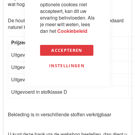
wat hoger is zodat deze rank oogt.
optionele cookies niet
accepteert, kan dit uw
ervaring beïnvloeden. Als
De houten poten kunnen in diverse kleuren, standaard
je meer wilt weten, lees
naturel kleur.
dan het
Cookiebeleid
Prijzen s
laapmaat 140 x 200 cm
ACCEPTEREN
Uitgevoerd in stofklasse A
INSTELLINGEN
Uitgevoerd in stofklasse B
Uitgevoerd in stofklasse C
Uitgevoerd in stofklasse D
Bekleding is in verschillende stoffen verkrijgbaar
U kunt deze bank via de webshop bestellen, dan dient u