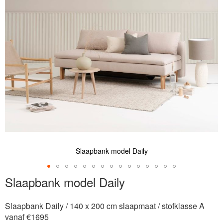
de
afbeeldingen-
gallerij
Slaapbank model Daily
Ga
Slaapbank model Daily
naar
het
Slaapbank Daily / 140 x 200 cm slaapmaat / stofklasse A
begin
vanaf €1695
van