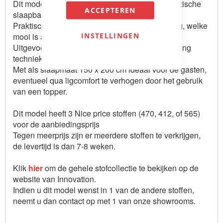
Dit model slaapbank van Innovation is een praktische
ACCEPTEREN
slaapbank voor het hele gezin.
Praktisch door zijn opbergruimte onder de zitting, welke
INSTELLINGEN
mooi is afgewerkt..
Uitgevoerd met een soft comfort dual pocket spring
techniek, voor een beter zit en ligcomfort.
Met als slaapmaat 150 x 200 cm ideaal voor de gasten,
eventueel qua ligcomfort te verhogen door het gebruik
van een topper.
Dit model heeft 3 Nice price stoffen (470, 412, of 565)
voor de aanbiedingsprijs
Tegen meerprijs zijn er meerdere stoffen te verkrijgen,
de levertijd is dan 7-8 weken.
Klik
hier
om de gehele stofcollectie te bekijken op de
website van Innovation.
Indien u dit model wenst in 1 van de andere stoffen,
neemt u dan contact op met 1 van onze showrooms.