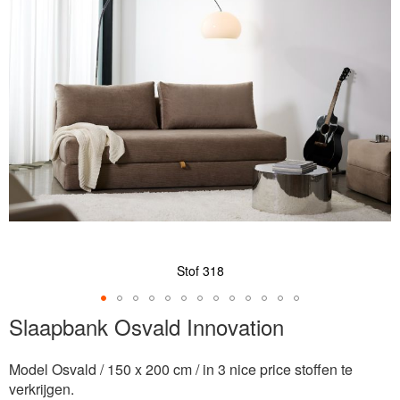
de
afbeeldingen-
gallerij
Stof 318
Ga
Slaapbank Osvald Innovation
naar
het
Model Osvald / 150 x 200 cm / in 3 nice price stoffen te
begin
verkrijgen.
van