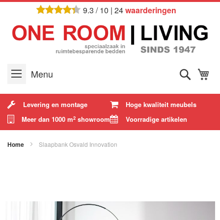
Ga
9.3
/
10
|
24
waarderingen
naar
de
inhoud
Zoek
W
Menu
Levering en montage
Hoge kwaliteit meubels
Meer dan 1000 m
showroom
Voorradige artikelen
2
Home
Slaapbank Osvald Innovation
Ga
naar
het
einde
van