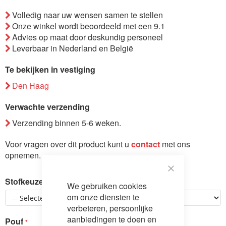
de
Volledig naar uw wensen samen te stellen
afbeeldingen-
Onze winkel wordt beoordeeld met een 9.1
gallerij
Advies op maat door deskundig personeel
Leverbaar in Nederland en België
Te bekijken in vestiging
Den Haag
Verwachte verzending
Verzending binnen 5-6 weken.
Voor vragen over dit product kunt u
contact
met ons
opnemen.
Close
Stofkeuze
We gebruiken cookies
Cookie
Bar
om onze diensten te
verbeteren, persoonlijke
aanbiedingen te doen en
Pouf