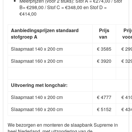
Meerprijzen (voor 2 stuks): Stof A = €274,00 / Stof
B= €298,00 / Stof C = €348,00 en Stof D =
€414,00
Aanbiedingsprijzen standaard
Prijs
Prij
stofgroep A
van
voo
Slaapmaat 140 x 200 cm
€ 3585
€ 29
Slaapmaat 160 x 200 cm
€ 3920
€ 32
Uitvoering met longchair:
Slaapmaat 140 x 200 cm
€ 4777
€ 41
Slaapmaat 160 x 200 cm
€ 5152
€ 43
We bezorgen en monteren de slaapbank Supreme in
heel Nederland, met uitzondering van de