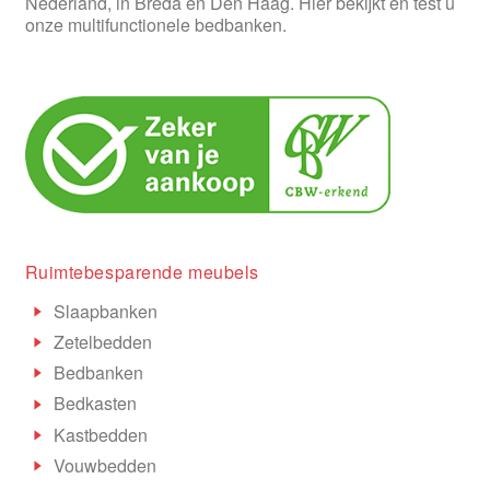
Nederland, in Breda en Den Haag. Hier bekijkt en test u
onze multifunctionele bedbanken.
Ruimtebesparende meubels
Slaapbanken
Zetelbedden
Bedbanken
Bedkasten
Kastbedden
Vouwbedden