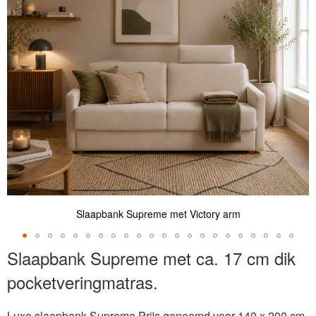
de
afbeeldingen-
gallerij
Slaapbank Supreme met Victory arm
Ga
Slaapbank Supreme met ca. 17 cm dik
naar
pocketveringmatras.
het
begin
van
Luxe slaapbank Supreme Prijs genoemd voor 140 x 200 cm