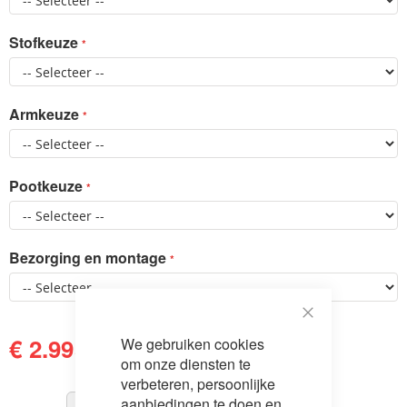
Stofkeuze
Armkeuze
Pootkeuze
Bezorging en montage
Close
€ 2.995,00
We gebruiken cookies
Cookie
€ 3.585,00
Bar
om onze diensten te
verbeteren, persoonlijke
aanbiedingen te doen en