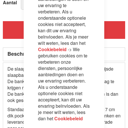
Aantal
uw ervaring te
verbeteren. Als u
onderstaande optionele
cookies niet accepteert,
In Winkelwagen
kan dit uw ervaring
beïnvloeden. Als je meer
wilt weten, lees dan het
Cookiebeleid
-> We
Beschrijving
gebruiken cookies om te
verbeteren onze
diensten, persoonlijke
De slaapbank Supreme is een zeer scherp geprijsde
aanbiedingen doen en
slaapbank voor de kwaliteit die het biedt.
uw ervaring verbeteren.
De bank bevat schuim in de kussens, op aanvraag te
Als u onderstaande
krijgen met dons in de toplaag (meerprijs).
optionele cookies niet
De bank is gemaakt van een zeer sterk frame en is dan
accepteert, kan dit uw
ook geschikt voor dagelijks gebruik.
ervaring beïnvloeden. Als
Standaard leveren we dit model met een 16 tot 17 cm
je meer wilt weten, lees
dik pocketveringmatras. Bij veel andere slaapbanken en
dan het
Cookiebeleid
leveranciers betaalt u een toeslag voor een upgrade