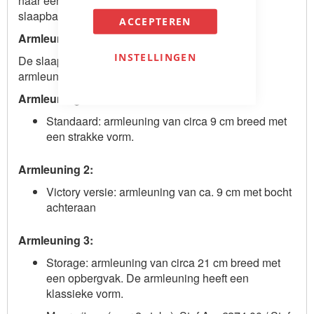
naar een luxe pocketvering matras, maar bij de
slaapbank Supreme is dit standaard.
ACCEPTEREN
Armleuningen
INSTELLINGEN
De slaapbank is verkrijgbaar met 3 soorten
armleuningen:
Armleuning 1:
Standaard: armleuning van circa 9 cm breed met
een strakke vorm.
Armleuning 2:
Victory versie: armleuning van ca. 9 cm met bocht
achteraan
Armleuning 3:
Storage: armleuning van circa 21 cm breed met
een opbergvak. De armleuning heeft een
klassieke vorm.