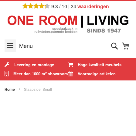
Ga
9.3
/
10
|
24
waarderingen
naar
de
inhoud
Zoek
W
Menu
Levering en montage
Hoge kwaliteit meubels
Meer dan 1000 m
showroom
Voorradige artikelen
2
Home
Slaapstoel Small
Ga
naar
het
einde
van