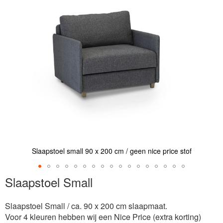
de
afbeeldingen-
gallerij
Slaapstoel small 90 x 200 cm / geen nice price stof
Ga
Slaapstoel Small
naar
het
Slaapstoel Small / ca. 90 x 200 cm slaapmaat.
begin
Voor 4 kleuren hebben wij een Nice Price (extra korting)
van