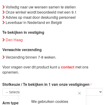
de
Volledig naar uw wensen samen te stellen
afbeeldingen-
Onze winkel wordt beoordeeld met een 9.1
gallerij
Advies op maat door deskundig personeel
Leverbaar in Nederland en België
Te bekijken in vestiging
Den Haag
Verwachte verzending
Verzending binnen 7-8 weken.
Voor vragen over dit product kunt u
contact
met ons
opnemen.
Stofkeuze / Te bekijken in 1 van onze vestigingen
Close
We gebruiken cookies
Cookie
Arm type
Bar