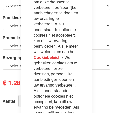
om onze diensten te
verbeteren, persoonlijke
aanbiedingen te doen en
Pootkleur
uw ervaring te
verbeteren. Als u
onderstaande optionele
cookies niet accepteert,
Promotie met gratis opdekmatrasbeschermer
kan dit uw ervaring
beïnvloeden. Als je meer
wilt weten, lees dan het
Cookiebeleid
-> We
Bezorging en montage
gebruiken cookies om te
verbeteren onze
diensten, persoonlijke
aanbiedingen doen en
€ 1.285,00
€ 1.359,00
uw ervaring verbeteren.
Als u onderstaande
optionele cookies niet
Aantal
accepteert, kan dit uw
ervaring beïnvloeden. Als
je meer wilt weten, lees