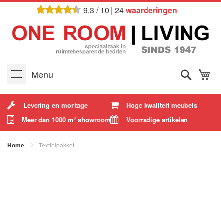
Ga
9.3
/
10
|
24
waarderingen
naar
de
inhoud
Zoek
W
Menu
Levering en montage
Hoge kwaliteit meubels
Meer dan 1000 m
showroom
Voorradige artikelen
2
Home
Textielpakket.
Ga
naar
het
einde
van