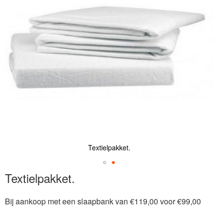
de
afbeeldingen-
gallerij
Textielpakket.
Ga
Textielpakket.
naar
het
Bij aankoop met een slaapbank van €119,00 voor €99,00
begin
van