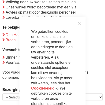
Volledig naar uw wensen samen te stellen
de
Onze winkel wordt beoordeeld met een 9.1
afbeeldingen-
Advies op maat door deskundig personeel
gallerij
Leverbaar in Nederland en België
Te bekijken in vestiging
Close
We gebruiken cookies
Cookie
Den Haag
Bar
om onze diensten te
Breda
verbeteren, persoonlijke
aanbiedingen te doen en
Verwachte verzending
uw ervaring te
verbeteren. Als u
Binnen 1-14 werkdagen.
onderstaande optionele
Voorraad: 3
cookies niet accepteert,
Voor vragen over dit product kunt u
contact
met ons
kan dit uw ervaring
opnemen.
beïnvloeden. Als je meer
wilt weten, lees dan het
Cookiebeleid
-> We
Bezorging
gebruiken cookies om te
verbeteren onze
diensten, persoonlijke