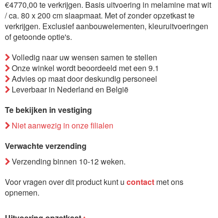
€4770,00 te verkrijgen. Basis uitvoering in melamine mat wit
de
/ ca. 80 x 200 cm slaapmaat. Met of zonder opzetkast te
afbeeldingen-
verkrijgen. Exclusief aanbouwelementen, kleuruitvoeringen
gallerij
of getoonde optie's.
Volledig naar uw wensen samen te stellen
Onze winkel wordt beoordeeld met een 9.1
Advies op maat door deskundig personeel
Leverbaar in Nederland en België
Te bekijken in vestiging
Niet aanwezig in onze filialen
Verwachte verzending
Verzending binnen 10-12 weken.
Voor vragen over dit product kunt u
contact
met ons
opnemen.
Uitvoering opzetkast