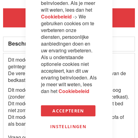
beïnvloeden. Als je meer
wilt weten, lees dan het
Cookiebeleid
-> We
In Winkelwagen
gebruiken cookies om te
verbeteren onze
diensten, persoonlijke
Beschrijving
aanbiedingen doen en
uw ervaring verbeteren.
Als u onderstaande
Dit model heeft een zeer mooie afwerking met
optionele cookies niet
geïntegreerde veersysteem.
accepteert, kan dit uw
De veren zijn namelijk weggewerkt in de zijden van de
ervaring beïnvloeden. Als
bedkast.
je meer wilt weten, lees
DIt model is uitgevoerd in 2 hoogtes: 194,3 cm hoog
dan het
Cookiebeleid
(zonder opzetkast) of 220 cm hoog (inclusief opzetkast).
Dit model heeft ook een vergrendeling, zodat het bed
niet zomaar in of uitgeklapt kan worden
ACCEPTEREN
Dit model kan ook uitgevoerd worden met een sofa of
als board variant (desk), tegen meerprijs.
INSTELLINGEN
Vraag onze verkoop binnendienst naar de