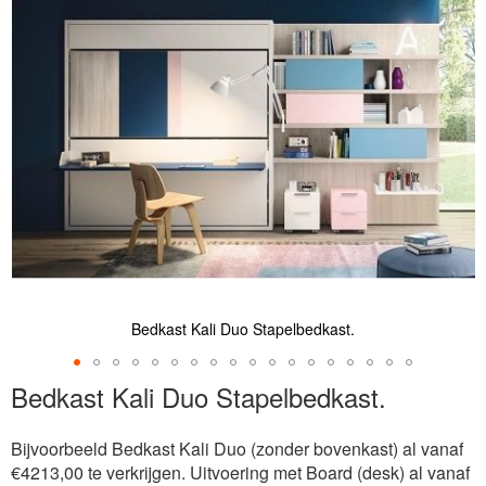
de
afbeeldingen-
gallerij
Bedkast Kali Duo Stapelbedkast.
Ga
Bedkast Kali Duo Stapelbedkast.
naar
het
Bijvoorbeeld Bedkast Kali Duo (zonder bovenkast) al vanaf
begin
€4213,00 te verkrijgen. Uitvoering met Board (desk) al vanaf
van