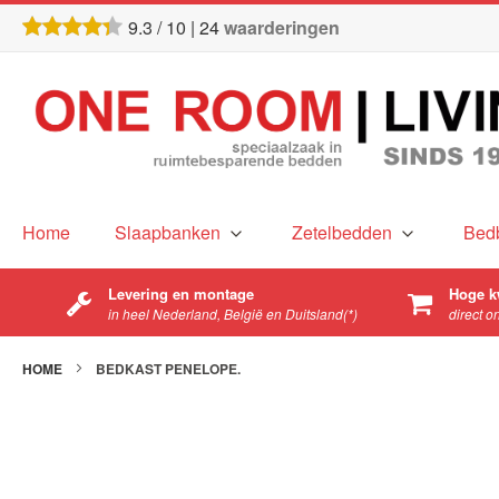
9.3
/
10
|
24
waarderingen
Home
Slaapbanken
Zetelbedden
Bed
Levering en montage
Hoge k
in heel Nederland, België en Duitsland(*)
direct o
HOME
BEDKAST PENELOPE.
Ga
naar
het