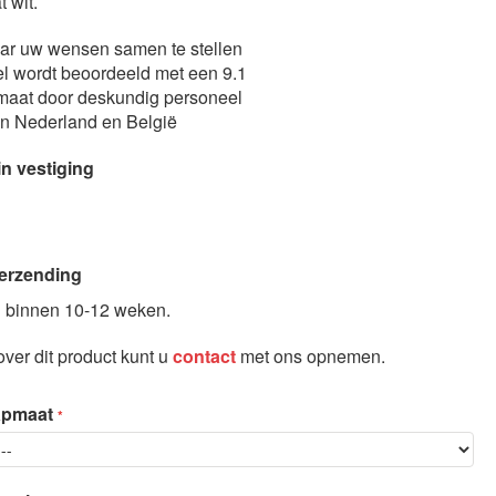
 wit.
aar uw wensen samen te stellen
l wordt beoordeeld met een 9.1
maat door deskundig personeel
in Nederland en België
in vestiging
erzending
 binnen 10-12 weken.
ver dit product kunt u
contact
met ons opnemen.
apmaat
Optioneel: Gestoffeerd hoofdbord.