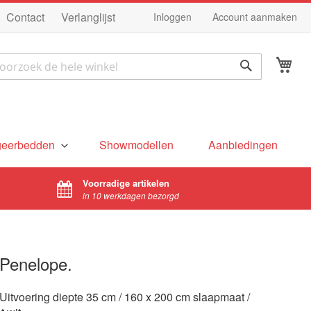
Ga
Contact
Verlanglijst
Inloggen
Account aanmaken
na
de
Wi
in
ek
Zoek
geerbedden
Showmodellen
Aanbiedingen
Voorradige artikelen
in 10 werkdagen bezorgd
Penelope.
 Uitvoering diepte 35 cm / 160 x 200 cm slaapmaat /