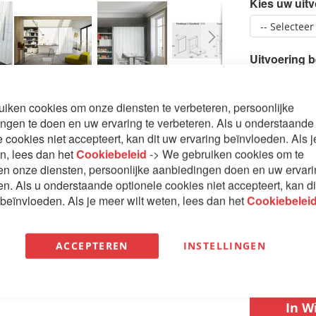
Kies uw uit
Uitvoering 
iken cookies om onze diensten te verbeteren, persoonlijke
Bezorging 
ngen te doen en uw ervaring te verbeteren. Als u onderstaande
e cookies niet accepteert, kan dit uw ervaring beïnvloeden. Als 
en, lees dan het
Cookiebeleid
-> We gebruiken cookies om te
en onze diensten, persoonlijke aanbiedingen doen en uw ervar
€ 3.499
en. Als u onderstaande optionele cookies niet accepteert, kan d
 beïnvloeden. Als je meer wilt weten, lees dan het
Cookiebelei
Aantal
ACCEPTEREN
INSTELLINGEN
In W