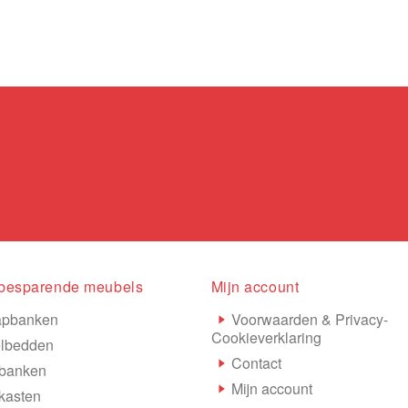
besparende meubels
Mijn account
apbanken
Voorwaarden & Privacy-
Cookieverklaring
lbedden
Contact
banken
Mijn account
kasten