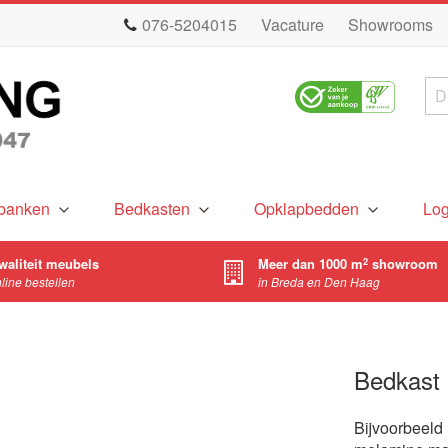
076-5204015
Vacature
Showrooms
Zo
banken
Bedkasten
Opklapbedden
Lo
waliteit meubels
Meer dan 1000 m
showroom
2
nline bestellen
in Breda en Den Haag
Bedkast 
Bijvoorbeeld