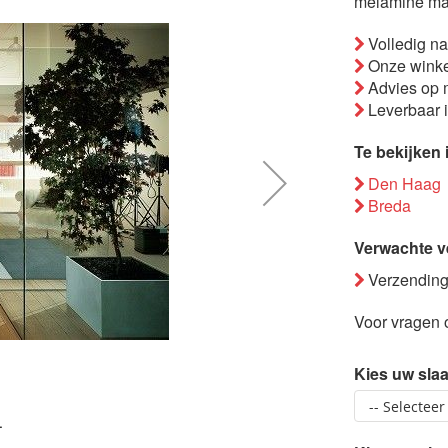
melamine mat
Volledig n
Onze winke
Advies op 
Leverbaar 
Te bekijken 
Den Haag
Breda
Verwachte v
Verzending
Voor vragen o
Kies uw sla
.