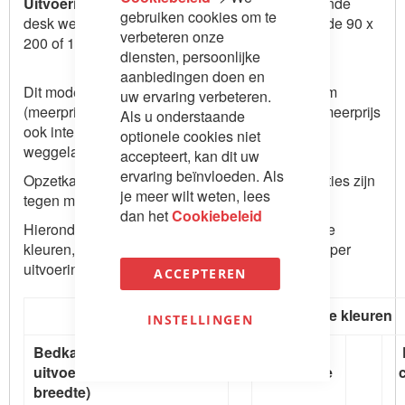
Uitvoering 3:
Voila
Desk, dit is een neerklappende
gebruiken cookies om te
desk welke onder het bed valt, echter alleen bij de 90 x
verbeteren onze
200 of 120 x 200 bedmaat mogelijk
diensten, persoonlijke
aanbiedingen doen en
Dit model bedkast kan in diepte 35 cm of 45,5 cm
uw ervaring verbeteren.
(meerprijs), bij 45,5 cm diepte kunnen er tegen meerprijs
Als u onderstaande
ook interne planken maar vaak worden deze
optionele cookies niet
weggelaten om meer te kunnen opklappen.
accepteert, kan dit uw
ervaring beïnvloeden. Als
Opzetkasten, aanbouwelementen en andere opties zijn
je meer wilt weten, lees
tegen meerprijs te krijgen.
dan het
Cookiebeleid
Hieronder kunt u de prijzen bekijken in melamine
kleuren, uitgegaan van de grootste variant desk per
uitvoering.
ACCEPTEREN
Bedkast horizontaal in melamine kleuren
INSTELLINGEN
Bedkast met desk
Prijs 35
uitvoering 1 (Wing / 150 cm
cm diepte
breedte)