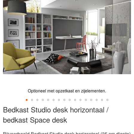
de
afbeeldingen-
gallerij
Optioneel met opzetkast en zijelementen.
Ga
Bedkast Studio desk horizontaal /
naar
bedkast Space desk
het
begin
van
Bijvoorbeeld Bedkast Studio desk horizontaal (35 cm diepte)