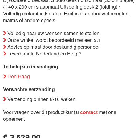
de
/ 140 x 200 cm slaapmaat Uitvoering desk 2 (folding) /
afbeeldingen-
Volledig melamine kleuren. Exclusief aanbouwelementen,
gallerij
matras of andere optie's.
Volledig naar uw wensen samen te stellen
Onze winkel wordt beoordeeld met een 9.1
Advies op maat door deskundig personeel
Leverbaar in Nederland en België
Te bekijken in vestiging
Den Haag
Verwachte verzending
Verzending binnen 8-10 weken.
Voor vragen over dit product kunt u
contact
met ons
opnemen.
€ 3.529,00