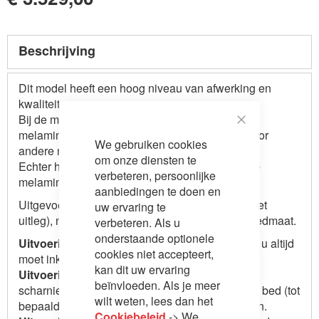
Beschrijving
Dit model heeft een hoog niveau van afwerking en
kwaliteit.
Bij de meeste fabrikanten is de basis prijs voor
melamine mat wit en betaald u een meerprijs voor
Close
We gebruiken cookies
Cookie
andere melamine kleuren
Bar
om onze diensten te
Echter heeft u bij deze fabriek keus uit meerdere
verbeteren, persoonlijke
melamine kleuren voor dezelfde aanvangsprijs.
aanbiedingen te doen en
Uitgevoerd met 3 varianten van desk (zie foto met
uw ervaring te
uitleg), niet elk model is toepasbaar voor elke bedmaat.
verbeteren. Als u
onderstaande optionele
Uitvoering 1:
Wing
desk: Dit is een desk welke u altijd
cookies niet accepteert,
moet inklappen alvorens het bed te openen.
kan dit uw ervaring
Uitvoering 2:
Folding
desk: deze desk heeft 2
beïnvloeden. Als je meer
scharnierende metalen poten en klapt onder het bed (tot
wilt weten, lees dan het
bepaalde hoogte kunt u er spullen op laten staan.
Cookiebeleid
-> We