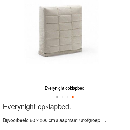
de
afbeeldingen-
gallerij
Everynight opklapbed.
Ga
Everynight opklapbed.
naar
het
Bijvoorbeeld 80 x 200 cm slaapmaat / stofgroep H.
begin
van