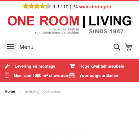
Ga
9.3
/
10
|
24
waarderingen
naar
de
inhoud
Zoek
W
Menu
Levering en montage
Hoge kwaliteit meubels
Meer dan 1000 m
showroom
Voorradige artikelen
2
Home
Everynight opklapbed.
Ga
naar
het
einde
van