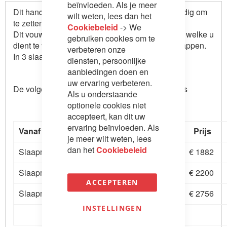
beïnvloeden. Als je meer
Dit handige opklapbed is verrijdbaar en eenvoudig om
wilt weten, lees dan het
te zetten naar een bed.
Cookiebeleid
-> We
Dit vouwbed heeft een losse gestoffeerde hoes, welke u
gebruiken cookies om te
dient te verwijderen voordat u het bed kunt uitklappen.
verbeteren onze
In 3 slaapmaten te verkrijgen.
diensten, persoonlijke
aanbiedingen doen en
uw ervaring verbeteren.
De volgende prijzen zijn voor het bed met matras
Als u onderstaande
optionele cookies niet
accepteert, kan dit uw
ervaring beïnvloeden. Als
Vanaf prijzen (standaard stofgroep H)
Prijs
je meer wilt weten, lees
dan het
Cookiebeleid
Slaapmaat 80 x 200 cm
€ 1882
Slaapmaat 90 x 200 cm
€ 2200
ACCEPTEREN
Slaapmaat 140 x 200 cm
€ 2756
INSTELLINGEN