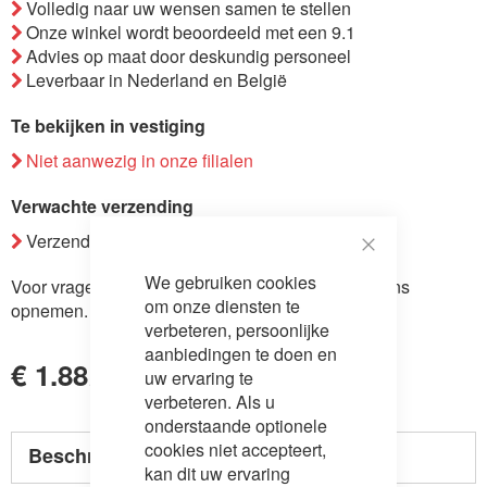
Volledig naar uw wensen samen te stellen
de
Onze winkel wordt beoordeeld met een 9.1
afbeeldingen-
Advies op maat door deskundig personeel
gallerij
Leverbaar in Nederland en België
Te bekijken in vestiging
Niet aanwezig in onze filialen
Verwachte verzending
Verzending binnen 4-5 weken.
Close
We gebruiken cookies
Cookie
Voor vragen over dit product kunt u
contact
met ons
Bar
om onze diensten te
opnemen.
verbeteren, persoonlijke
aanbiedingen te doen en
€ 1.882,00
uw ervaring te
verbeteren. Als u
onderstaande optionele
cookies niet accepteert,
Beschrijving
kan dit uw ervaring