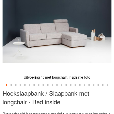
de
afbeeldingen-
gallerij
Uitvoering 1: met longchair, inspiratie foto
Ga
Hoekslaapbank / Slaapbank met
naar
longchair - Bed inside
het
begin
van
Bijvoorbeeld het getoonde model uitvoering 1 met longchair