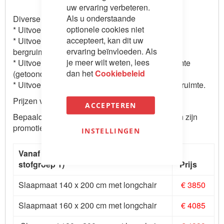
uw ervaring verbeteren.
Als u onderstaande
Diverse uitvoeringen te krijgen:
optionele cookies niet
* Uitvoering 1:met Longchair met bergruimte.
accepteert, kan dit uw
* Uitvoering 2: met Hoek en 1 en halve zit met
ervaring beïnvloeden. Als
bergruimte (L-opstelling, 1 armleuning)
je meer wilt weten, lees
* Uitvoering 3: met Hoek en 2 zitter met bergruimte
dan het
Cookiebeleid
(getoonde hoofdfoto)
* Uitvoering 4: met Hoek en 2 1/2 zitter met bergruimte.
Prijzen voor stofgroep 1.
ACCEPTEREN
Bepaalde modellen / maten in rood aangegeven zijn
promotie prijzen.
INSTELLINGEN
Vanaf prijzen uitvoering 1 (standaard
stofgroep 1)
Prijs
Slaapmaat 140 x 200 cm met longchair
€ 3850
Slaapmaat 160 x 200 cm met longchair
€ 4085