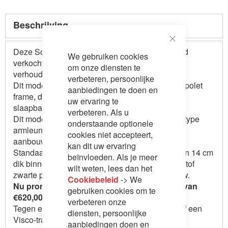
Beschrijving
Close
Deze Scandinavische slaapbank wordt geregeld
We gebruiken cookies
Cookie
verkocht vanwege zijn goede prijs - kwaliteit
Bar
om onze diensten te
verhouding.
verbeteren, persoonlijke
Dit model slaapbank is uitgevoerd met een Lampolet
aanbiedingen te doen en
frame, dit is 1 van de meest solide frame's in
uw ervaring te
slaapbanken.
verbeteren. Als u
Dit model slaapbank heeft veel optie's: Diverse type
onderstaande optionele
armleuningen, diverse poufs, diverse
cookies niet accepteert,
aanbouwelementen of longchairs etc.
kan dit uw ervaring
Standaard wordt dit model geleverd inclusief een 14 cm
beïnvloeden. Als je meer
dik binnenveringmatras, 2 armleuningen, kunststof
wilt weten, lees dan het
zwarte poten en de gekozen uitvoering aanbouw.
Cookiebeleid
-> We
Nu promotie: Meerprijs pocketveringmatras van
gebruiken cookies om te
€620,00 voor €349,00
verbeteren onze
Tegen extra meerprijs ook te krijgen met Latex of een
diensten, persoonlijke
Visco-traagschuimmatras.
aanbiedingen doen en