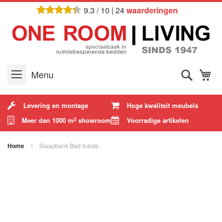
Ga
9.3
/
10
|
24
waarderingen
naar
de
inhoud
Zoek
W
Menu
Levering en montage
Hoge kwaliteit meubels
Meer dan 1000 m
showroom
Voorradige artikelen
2
Home
Slaapbank Bed Inside
Ga
naar
het
einde
van