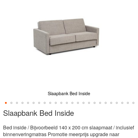
de
afbeeldingen-
gallerij
Slaapbank Bed Inside
Ga
Slaapbank Bed Inside
naar
het
Bed inside / Bijvoorbeeld 140 x 200 cm slaapmaat / inclusief
begin
binnenveringmatras Promotie meerprijs upgrade naar
van