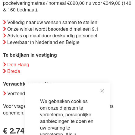
pocketveringmatras / normaal €620,00 nu voor €349,00 (140
de
& 160 bedmaat).
afbeeldingen-
gallerij
Volledig naar uw wensen samen te stellen
Onze winkel wordt beoordeeld met een 9.1
Advies op maat door deskundig personeel
Leverbaar in Nederland en België
Te bekijken in vestiging
Den Haag
Breda
Verwachte verzending
Verzending binnen 7-8 weken.
Close
We gebruiken cookies
Cookie
Voor vragen over dit product kunt u
contact
met ons
Bar
om onze diensten te
opnemen.
verbeteren, persoonlijke
aanbiedingen te doen en
uw ervaring te
€ 2.749,00
verbeteren. Als u