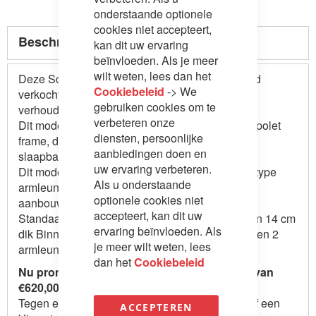
onderstaande optionele
cookies niet accepteert,
Beschrijving
kan dit uw ervaring
beïnvloeden. Als je meer
wilt weten, lees dan het
Deze Scandinavische slaapbank wordt geregeld
Cookiebeleid
-> We
verkocht vanwege zijn goede prijs - kwaliteit
gebruiken cookies om te
verhouding.
verbeteren onze
Dit model slaapbank is uitgevoerd met een Lampolet
diensten, persoonlijke
frame, dit is 1 van de meest solide frame's in
aanbiedingen doen en
slaapbanken.
uw ervaring verbeteren.
Dit model slaapbank heeft veel optie's: Diverse type
Als u onderstaande
armleuningen, diverse poufs, diverse
optionele cookies niet
aanbouwelementen of longchairs etc.
accepteert, kan dit uw
Standaard wordt dit model geleverd inclusief een 14 cm
ervaring beïnvloeden. Als
dik Binnenveringmatras, kunststof zwarte poten en 2
je meer wilt weten, lees
armleuningen.
dan het
Cookiebeleid
Nu promotie: Meerprijs pocketveringmatras van
€620,00 voor €349,00 (140 & 160 bedmaat)
Tegen extra meerprijs ook te krijgen met Latex of een
ACCEPTEREN