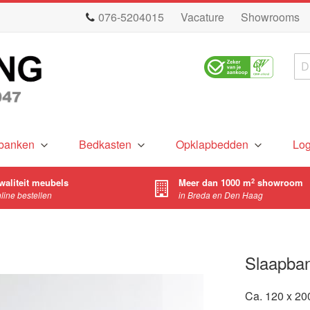
076-5204015
Vacature
Showrooms
Zo
banken
Bedkasten
Opklapbedden
Lo
waliteit meubels
Meer dan 1000 m
showroom
2
nline bestellen
in Breda en Den Haag
Slaapban
Ca. 120 x 200