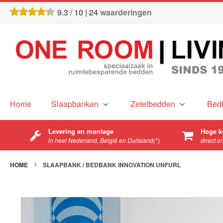
9.3
/
10
|
24
waarderingen
Home
Slaapbanken
Zetelbedden
Bed
Levering en montage
Hoge k
in heel Nederland, België en Duitsland(*)
direct o
HOME
SLAAPBANK / BEDBANK INNOVATION UNFURL
Ga
naar
het