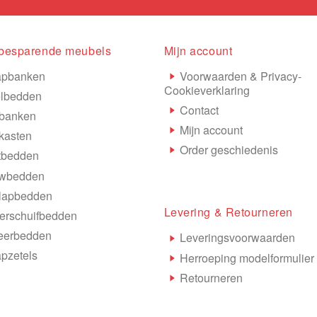
besparende meubels
Mijn account
apbanken
Voorwaarden & Privacy-
Cookieverklaring
lbedden
Contact
banken
Mijn account
kasten
Order geschiedenis
tbedden
wbedden
lapbedden
Levering & Retourneren
rschuifbedden
eerbedden
Leveringsvoorwaarden
pzetels
Herroeping modelformulier
Retourneren