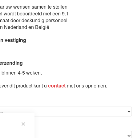
aar uw wensen samen te stellen
l wordt beoordeeld met een 9.1
maat door deskundig personeel
in Nederland en België
in vestiging
erzending
 binnen 4-5 weken.
ver dit product kunt u
contact
met ons opnemen.
en montage
Slaapbank / Bedbank Innovation Unfurl
Close
Cookie