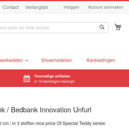
Ga
Contact
Verlanglijst
Inloggen
Account aanmaken
na
de
Wi
in
ek
Zoek
geerbedden
Showmodellen
Aanbiedingen
Voorradige artikelen
in 10 werkdagen bezorgd
k / Bedbank Innovation Unfurl
 cm / in 3 stoffen nice price Of Special Teddy versie.