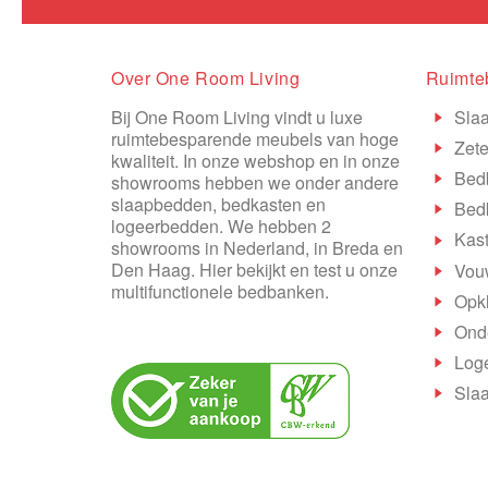
Over One Room Living
Ruimte
Bij One Room Living vindt u luxe
Sla
ruimtebesparende meubels van hoge
Zete
kwaliteit. In onze webshop en in onze
Bed
showrooms hebben we onder andere
slaapbedden, bedkasten en
Bed
logeerbedden. We hebben 2
Kas
showrooms in Nederland, in Breda en
Den Haag. Hier bekijkt en test u onze
Vou
multifunctionele bedbanken.
Opk
Onde
Log
Slaa