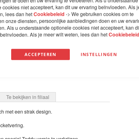
ngen te doen en uw ervaring te verbeteren. Als u onderstaande
e cookies niet accepteert, kan dit uw ervaring beïnvloeden. Als 
€ 1.118
en, lees dan het
Cookiebeleid
-> We gebruiken cookies om te
en onze diensten, persoonlijke aanbiedingen doen en uw ervar
en. Als u onderstaande optionele cookies niet accepteert, kan d
 beïnvloeden. Als je meer wilt weten, lees dan het
Cookiebelei
Aantal
ACCEPTEREN
INSTELLINGEN
In W
Te bekijken in filiaal
ch met een strak design.
cketvering.
n special Teddy versie te verkrijgen.