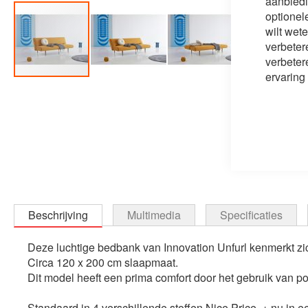
aanbiedi
optionel
wilt wet
verbeter
verbeter
ervaring
Ga
naar
het
begin
van
de
afbeeldingen-
gallerij
Beschrijving
Multimedia
Specificaties
Deze luchtige bedbank van Innovation Unfurl kenmerkt zi
Circa 120 x 200 cm slaapmaat.
Dit model heeft een prima comfort door het gebruik van po
Standaard in 4 verschillende stoffen Nice Price + nu in ee