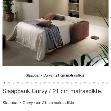
de
afbeeldingen-
gallerij
Slaapbank Curvy / 21 cm matrasdikte.
Ga
Slaapbank Curvy / 21 cm matrasdikte.
naar
het
Slaapbank Curvy / ca. 21 cm matrasdikte
begin
van