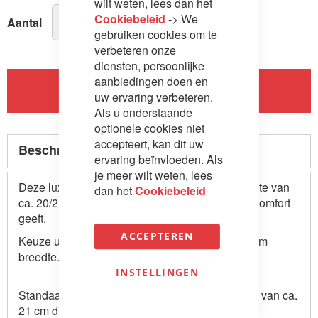
wilt weten, lees dan het
Cookiebeleid
-> We
Aantal
gebruiken cookies om te
verbeteren onze
diensten, persoonlijke
aanbiedingen doen en
In Winkelwagen
uw ervaring verbeteren.
Als u onderstaande
optionele cookies niet
accepteert, kan dit uw
Beschrijving
ervaring beïnvloeden. Als
je meer wilt weten, lees
Deze luxe slaapbank Curvy heeft een matrasdikte van
dan het
Cookiebeleid
ca. 20/21 cm, waardoor deze een heel goed ligcomfort
geeft.
ACCEPTEREN
Keuze uit 1 soort Curvy armleuning van ca. 16 cm
breedte.
INSTELLINGEN
Standaard uitgevoerd met comfortschuimmatras van ca.
21 cm dikte.