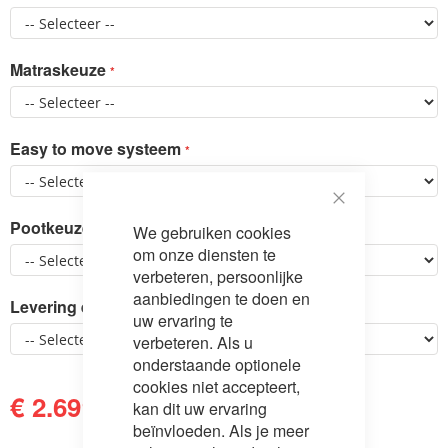
Matraskeuze
Easy to move systeem
Close
Pootkeuze
We gebruiken cookies
Cookie
Bar
om onze diensten te
verbeteren, persoonlijke
aanbiedingen te doen en
Levering en montage
uw ervaring te
verbeteren. Als u
onderstaande optionele
cookies niet accepteert,
€ 2.699,00
€ 3.199,00
kan dit uw ervaring
beïnvloeden. Als je meer