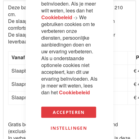
beïnvloeden. Als je meer
Deze bank heeft standaard een slaaplengte van 210
wilt weten, lees dan het
cm.
Cookiebeleid
-> We
De slaapbank wordt standaard geleverd met een
gebruiken cookies om te
comfortschuimmatras van 14 cm dik.
verbeteren onze
De slaapbank is in verschillende stoffen en leder
diensten, persoonlijke
leverbaar.
aanbiedingen doen en
uw ervaring verbeteren.
Vanaf prijzen stofgroep A met longchair
P
Als u onderstaande
optionele cookies niet
Slaapbank 120 x 210 cm
€ 
accepteert, kan dit uw
ervaring beïnvloeden. Als
Slaapmaat 140 x 210 cm
€ 
je meer wilt weten, lees
dan het
Cookiebeleid
Slaapmaat 160 x 210 cm
€ 
ACCEPTEREN
Gratis bezorging en montage in geheel Nederland
INSTELLINGEN
(exclusief de Waddeneilanden)
In verband met de diversiteit van de stofgroepen is deze