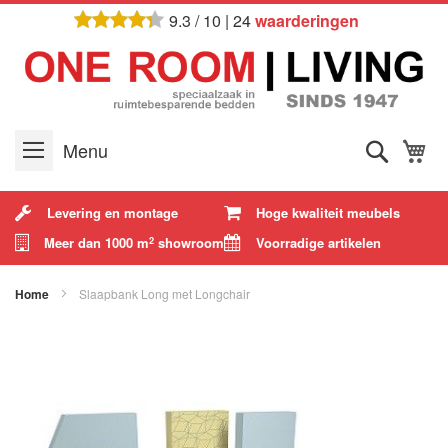
Ga
9.3
/
10
|
24
waarderingen
naar
de
inhoud
Zoek
W
Menu
Levering en montage
Hoge kwaliteit meubels
Meer dan 1000 m
showroom
Voorradige artikelen
2
Home
Slaapbank Long met Longchair
Ga
naar
het
einde
van