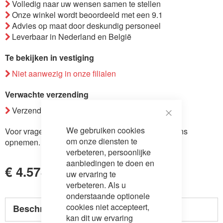
Volledig naar uw wensen samen te stellen
de
Onze winkel wordt beoordeeld met een 9.1
afbeeldingen-
Advies op maat door deskundig personeel
gallerij
Leverbaar in Nederland en België
Te bekijken in vestiging
Niet aanwezig in onze filialen
Verwachte verzending
Verzending binnen 7-8 weken.
Close
We gebruiken cookies
Voor vragen over dit product kunt u
contact
met ons
Cookie
Bar
om onze diensten te
opnemen.
verbeteren, persoonlijke
aanbiedingen te doen en
€ 4.578,00
uw ervaring te
verbeteren. Als u
onderstaande optionele
cookies niet accepteert,
Beschrijving
kan dit uw ervaring