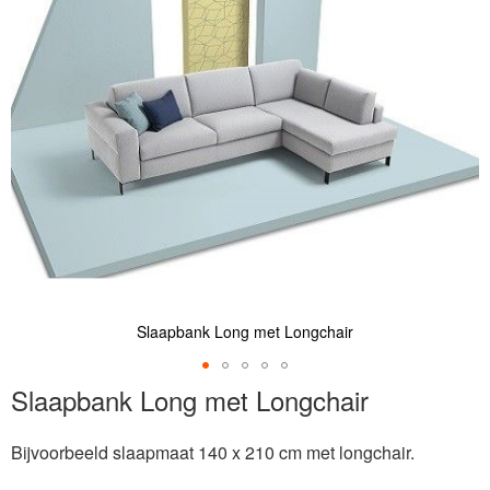
de
afbeeldingen-
gallerij
Slaapbank Long met Longchair
Ga
Slaapbank Long met Longchair
naar
het
Bijvoorbeeld slaapmaat 140 x 210 cm met longchair.
begin
van