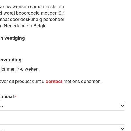
aar uw wensen samen te stellen
l wordt beoordeeld met een 9.1
maat door deskundig personeel
in Nederland en België
in vestiging
erzending
 binnen 7-8 weken.
ver dit product kunt u
contact
met ons opnemen.
apmaat
Slaapbank Prestige - 17 cm matrasdikte