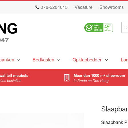
076-5204015
Vacature
Showrooms
Zo
banken
Bedkasten
Opklapbedden
Lo
waliteit meubels
Meer dan 1000 m
showroom
2
nline bestellen
in Breda en Den Haag
Slaapban
Slaapbank Pr