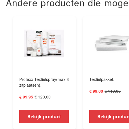
Andere producten die mogelij
Protexx Textielspray(max 3
Textielpakket.
zitplaatsen).
€ 119,00
€ 99,00
€ 120,00
€ 99,95
Bekijk product
Bekijk produc