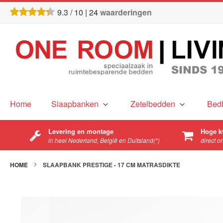
9.3
/
10
|
24
waarderingen
Home
Slaapbanken
Zetelbedden
Bed
Levering en montage
Hoge k
in heel Nederland, België en Duitsland(*)
direct o
HOME
SLAAPBANK PRESTIGE - 17 CM MATRASDIKTE
Ga
naar
het