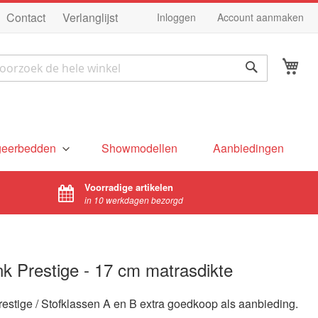
Ga
Contact
Verlanglijst
Inloggen
Account aanmaken
na
de
Wi
in
ek
Zoek
geerbedden
Showmodellen
Aanbiedingen
Voorradige artikelen
in 10 werkdagen bezorgd
k Prestige - 17 cm matrasdikte
estige / Stofklassen A en B extra goedkoop als aanbieding.