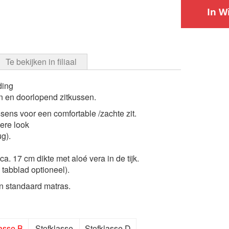
In W
Te bekijken in filiaal
ding
n en doorlopend zitkussen.
sens voor een comfortable /zachte zit.
ere look
g).
 17 cm dikte met aloé vera in de tijk.
 tabblad optioneel).
en standaard matras.
lasse B
Stofklasse
Stofklasse D