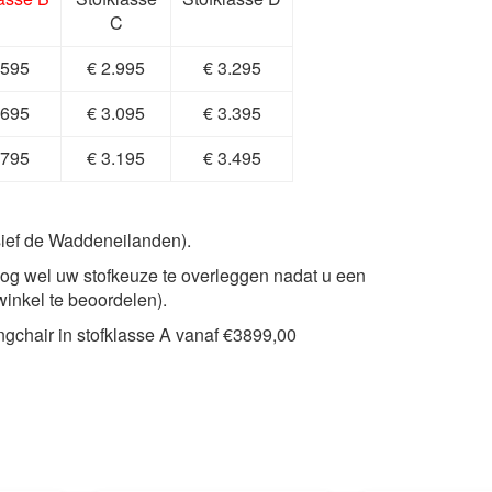
C
.595
€ 2.995
€ 3.295
.695
€ 3.095
€ 3.395
.795
€ 3.195
€ 3.495
sief de Waddeneilanden).
 nog wel uw stofkeuze te overleggen nadat u een
winkel te beoordelen).
ongchair in stofklasse A vanaf €3899,00