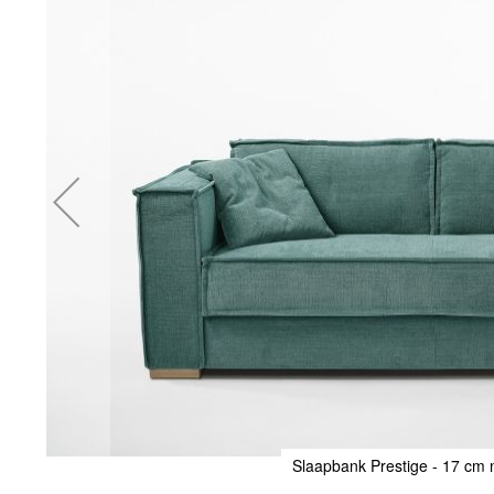
einde
van
de
afbeeldingen-
gallerij
Slaapbank Prestige - 17 cm 