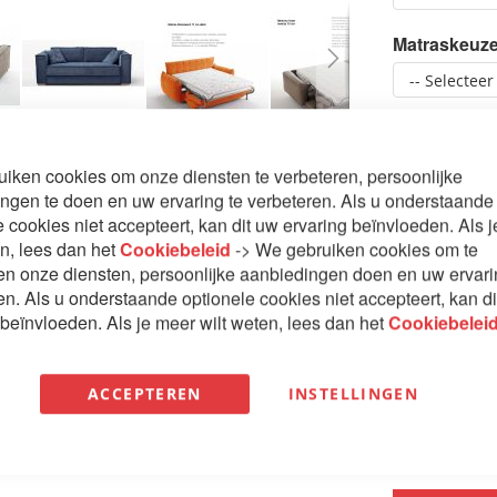
Matraskeuz
Optie easy 
iken cookies om onze diensten te verbeteren, persoonlijke
ngen te doen en uw ervaring te verbeteren. Als u onderstaande
Levering en
e cookies niet accepteert, kan dit uw ervaring beïnvloeden. Als 
en, lees dan het
Cookiebeleid
-> We gebruiken cookies om te
en onze diensten, persoonlijke aanbiedingen doen en uw ervar
en. Als u onderstaande optionele cookies niet accepteert, kan d
 beïnvloeden. Als je meer wilt weten, lees dan het
Cookiebelei
€ 2.595
ACCEPTEREN
INSTELLINGEN
Aantal