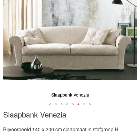
de
afbeeldingen-
gallerij
Slaapbank Venezia
Ga
Slaapbank Venezia
naar
het
Bijvoorbeeld 140 x 200 cm slaapmaat in stofgroep H.
begin
van