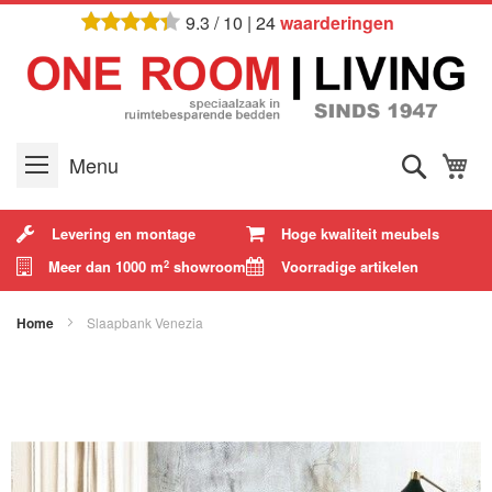
Ga
9.3
/
10
|
24
waarderingen
naar
de
inhoud
Zoek
W
Menu
Levering en montage
Hoge kwaliteit meubels
Meer dan 1000 m
showroom
Voorradige artikelen
2
Home
Slaapbank Venezia
Ga
naar
het
einde
van