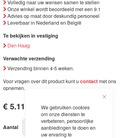
Volledig naar uw wensen samen te stellen
de
Onze winkel wordt beoordeeld met een 9.1
afbeeldingen-
Advies op maat door deskundig personeel
gallerij
Leverbaar in Nederland en België
Te bekijken in vestiging
Den Haag
Verwachte verzending
Verzending binnen 4-5 weken.
Voor vragen over dit product kunt u
contact
met ons
opnemen.
Close
€ 5.110,00
We gebruiken cookies
Cookie
Bar
om onze diensten te
verbeteren, persoonlijke
Aantal
aanbiedingen te doen en
uw ervaring te