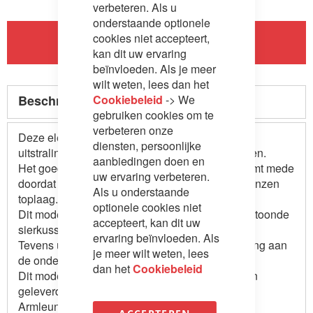
verbeteren. Als u
onderstaande optionele
cookies niet accepteert,
In Winkelwagen
kan dit uw ervaring
beïnvloeden. Als je meer
wilt weten, lees dan het
Cookiebeleid
-> We
Beschrijving
gebruiken cookies om te
verbeteren onze
Deze elegante slaapbank heeft een landelijke
diensten, persoonlijke
uitstraling door zijn gebogen rug en armleuningen.
aanbiedingen doen en
Het goede zitcomfort en landelijke uitstraling komt mede
uw ervaring verbeteren.
doordat de zitkussens zijn afgewerkt met een donzen
Als u onderstaande
toplaag.
optionele cookies niet
Dit model wordt standaard geleverd met de 3 getoonde
accepteert, kan dit uw
sierkussens.
ervaring beïnvloeden. Als
Tevens uitgevoerd met een sierlijke volant stikking aan
je meer wilt weten, lees
de onderkant (alleen bij stof).
dan het
Cookiebeleid
Dit model kan met 2 varianten van armleuningen
geleverd worden:
Armleuning type 4 (gebogen armleuning)