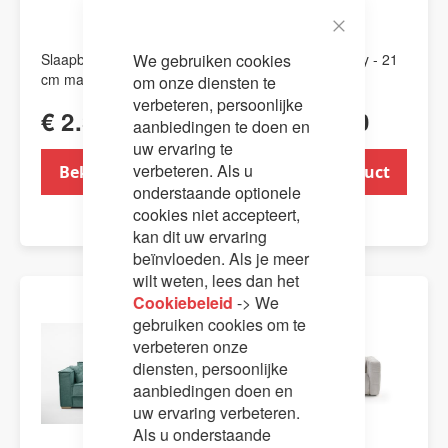
Close
We gebruiken cookies
Slaapbank Tokyo - 17
Slaapbank Victory - 21
Cookie
Bar
cm matrasdikte
cm matrasdikte
om onze diensten te
verbeteren, persoonlijke
€ 2.395,00
€ 2.595,00
aanbiedingen te doen en
uw ervaring te
verbeteren. Als u
Bekijk product
Bekijk product
onderstaande optionele
cookies niet accepteert,
kan dit uw ervaring
beïnvloeden. Als je meer
wilt weten, lees dan het
Cookiebeleid
-> We
AANBIEDING
gebruiken cookies om te
verbeteren onze
diensten, persoonlijke
aanbiedingen doen en
uw ervaring verbeteren.
Als u onderstaande