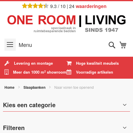
Ga
9.3
/
10
|
24
waarderingen
naar
de
inhoud
Zoek
W
Menu
Levering en montage
Hoge kwaliteit meubels
Meer dan 1000 m
showroom
Voorradige artikelen
2
Home
Slaapbanken
Naar voren toe openend
Kies een categorie
Filteren