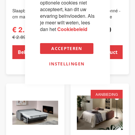
optionele cookies niet
accepteert, kan dit uw
Slaapbank Prestige - 17
Slaapbank Capitonné -
ervaring beïnvloeden. Als
cm matrasdikte
17 cm matrasdikte
je meer wilt weten, lees
€ 2.595,00
€ 2.995,00
dan het
Cookiebeleid
€ 2.895,00
ACCEPTEREN
Bekijk product
Bekijk product
INSTELLINGEN
AANBIEDING