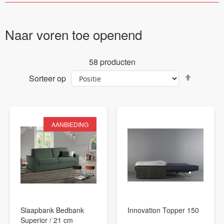
Naar voren toe openend
58
producten
Van
Sorteer op
hoog
naar
laag
sortere
AANBIEDING
Slaapbank Bedbank
Innovation Topper 150
Superior / 21 cm